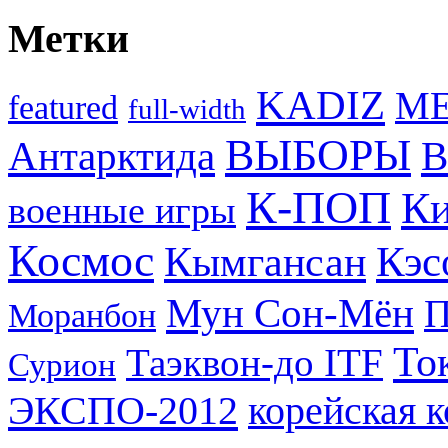
Метки
KADIZ
M
featured
full-width
ВЫБОРЫ
Антарктида
В
К-ПОП
Ки
военные игры
Космос
Кэс
Кымгансан
Мун Сон-Мён
Моранбон
То
Таэквон-до ITF
Сурион
ЭКСПО-2012
корейская 