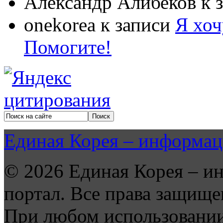
Александр Алибеков
к 
onekorea
к записи
Я хоч
Помогите!
Единая Корея – информац
© 2026 Единая Корея – и
портал. Все права защище
При любом использовании