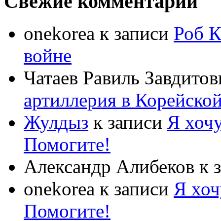
Свежие комментарии
onekorea
к записи
Роб К
войне
Чатаев Равиль Завдитов
артиллерия в Корейско
Жулдыз
к записи
Я хочу
Помогите!
Александр Алибеков
к 
onekorea
к записи
Я хоч
Помогите!