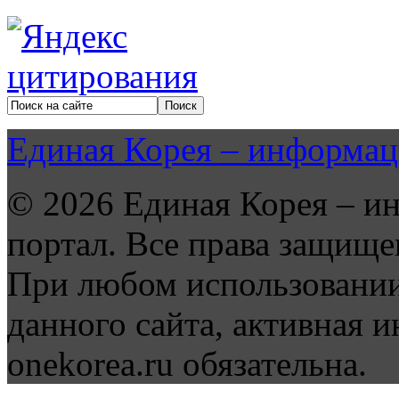
Единая Корея – информац
© 2026 Единая Корея – и
портал. Все права защище
При любом использовании
данного сайта, активная и
onekorea.ru обязательна.