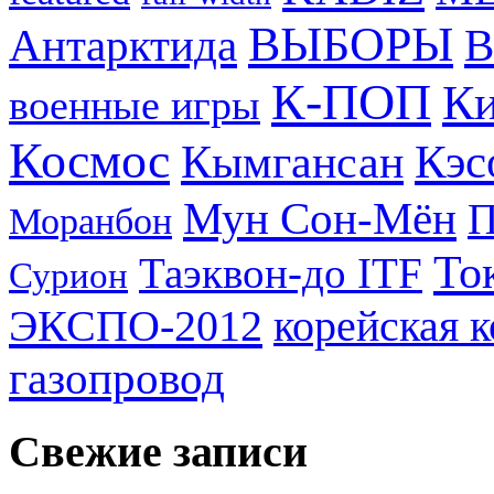
ВЫБОРЫ
Антарктида
В
К-ПОП
Ки
военные игры
Космос
Кэс
Кымгансан
Мун Сон-Мён
Моранбон
То
Таэквон-до ITF
Сурион
ЭКСПО-2012
корейская 
газопровод
Свежие записи