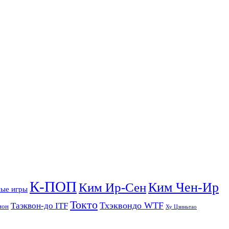
К-ПОП
Ким Чен-Ир
Ким Ир-Сен
ые игры
Токто
Тхэквондо WTF
Таэквон-до ITF
ион
Ху Цзиньтао