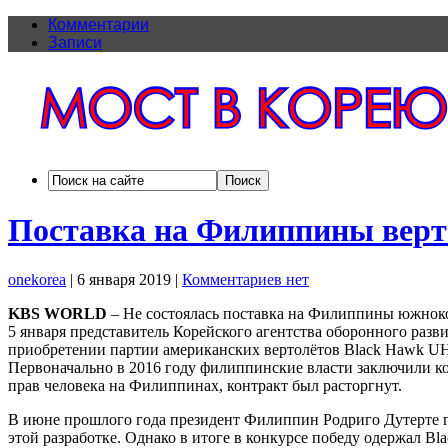
Комментарии
Записи
Поставка на Филиппины верто
onekorea
|
6 января 2019
|
Комментариев нет
KBS WORLD
– Не состоялась поставка на Филиппины южноко
5 января представитель Корейского агентства оборонного разв
приобретении партии американских вертолётов Black Hawk UH-6
Первоначально в 2016 году филиппинские власти заключили кон
прав человека на Филиппинах, контракт был расторгнут.
В июне прошлого года президент Филиппин Родриго Дутерте по
этой разработке. Однако в итоге в конкурсе победу одержал Bl