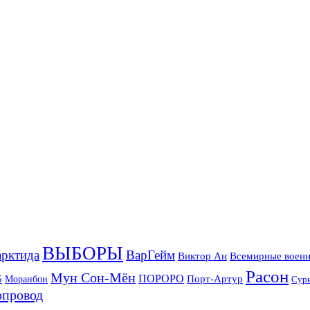
ВЫБОРЫ
рктида
ВарГейм
Всемирные военн
Виктор Ан
Расон
Мун Сон-Мён
5
ПОРОРО
Порт-Артур
Моранбон
Сур
опровод