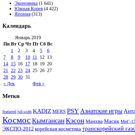
Экономика
(1 641)
Южная Корея
(4 422)
Япония
(313)
Календарь
Январь 2019
Пн
Вт
Ср
Чт
Пт
Сб
Вс
1
2
3
4
5
6
7
8
9
10
11
12
13
14
15
16
17
18
19
20
21
22
23
24
25
26
27
28
29
30
31
« Дек
Фев »
Метки
PSY
Азиатские игры
KADIZ
Анта
MERS
featured
full-width
Космос
Кэсон
Кымгансан
Масик
Манхва
МиГ-1
транскорейский газ
ЭКСПО-2012
корейская косметика