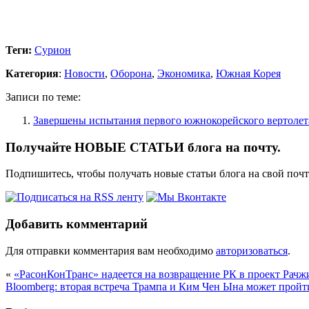
Теги:
Сурион
Категория
:
Новости
,
Оборона
,
Экономика
,
Южная Корея
Записи по теме:
Завершены испытания первого южнокорейского вертоле
Получайте НОВЫЕ СТАТЬИ блога на почту.
Подпишитесь, чтобы получать новые статьи блога на свой поч
Добавить комментарий
Для отправки комментария вам необходимо
авторизоваться
.
«
«РасонКонТранс» надеется на возвращение РК в проект Рачж
Bloomberg: вторая встреча Трампа и Ким Чен Ына может пройт