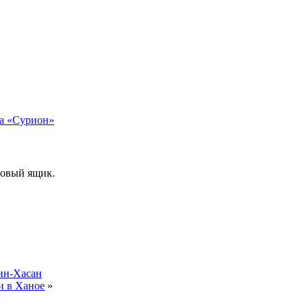
та «Сурион»
товый ящик.
ин-Хасан
и в Ханое
»