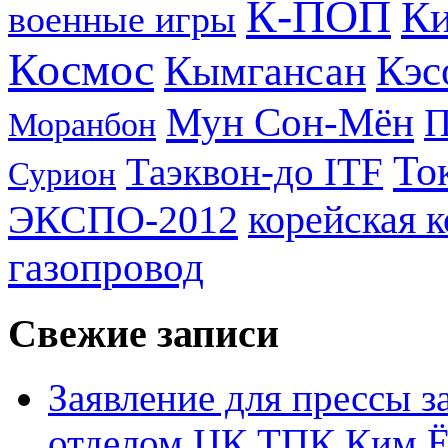
К-ПОП
Ки
военные игры
Космос
Кэс
Кымгансан
Мун Сон-Мён
Моранбон
То
Таэквон-до ITF
Сурион
ЭКСПО-2012
корейская 
газопровод
Свежие записи
Заявление для прессы 
отделом ЦК ТПК Ким Ё