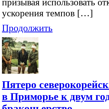
призывая использовать о
ускорения темпов […]
Продолжить
Пятеро северокорейс
в Приморье к двум го
браконьерство