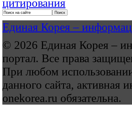
Единая Корея – информац
© 2026 Единая Корея – и
портал. Все права защище
При любом использовании
данного сайта, активная и
onekorea.ru обязательна.