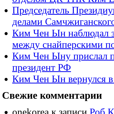
Председатель Президиу
делами Самчжиганского
Ким Чен Ын наблюдал з
между снайперскими п
Ким Чен Ыну прислал 
президент РФ
Ким Чен Ын вернулся в
Свежие комментарии
onekorea
к записи
Роб К