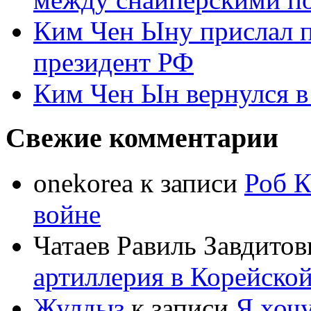
Ким Чен Ыну прислал 
президент РФ
Ким Чен Ын вернулся в
Свежие комментарии
onekorea
к записи
Роб К
войне
Чатаев Равиль Завдитов
артиллерия в Корейско
Жулдыз
к записи
Я хочу