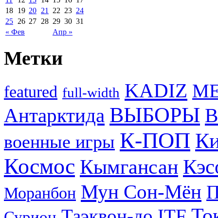
18
19
20
21
22
23
24
25
26
27
28
29
30
31
« Фев
Апр »
Метки
KADIZ
M
featured
full-width
ВЫБОРЫ
Антарктида
В
К-ПОП
Ки
военные игры
Космос
Кэс
Кымгансан
Мун Сон-Мён
Моранбон
То
Таэквон-до ITF
Сурион