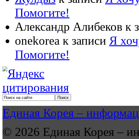
Помогите!
Александр Алибеков
к 
onekorea
к записи
Я хоч
Помогите!
Единая Корея – информац
© 2026 Единая Корея – и