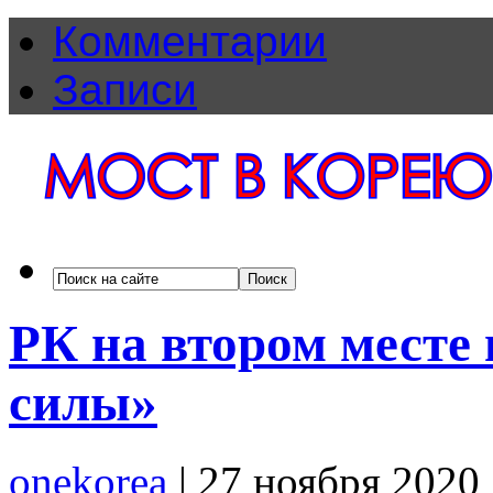
Комментарии
Записи
РК на втором месте 
силы»
onekorea
|
27 ноября 2020