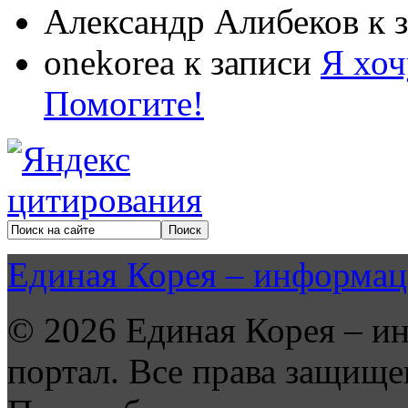
Александр Алибеков
к 
onekorea
к записи
Я хоч
Помогите!
Единая Корея – информац
© 2026 Единая Корея – и
портал. Все права защище