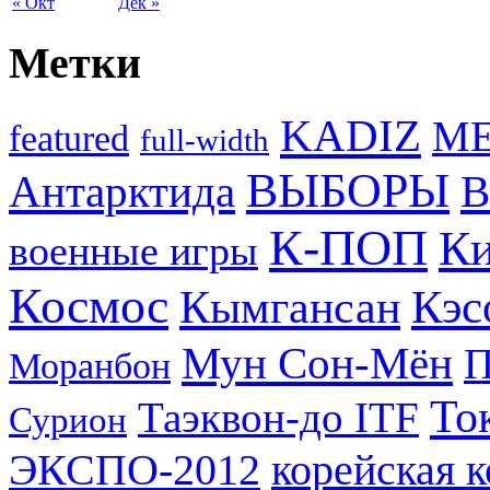
« Окт
Дек »
Метки
KADIZ
M
featured
full-width
ВЫБОРЫ
Антарктида
В
К-ПОП
Ки
военные игры
Космос
Кэс
Кымгансан
Мун Сон-Мён
Моранбон
То
Таэквон-до ITF
Сурион
ЭКСПО-2012
корейская 