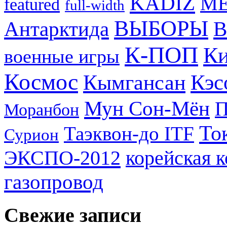
KADIZ
M
featured
full-width
ВЫБОРЫ
Антарктида
В
К-ПОП
Ки
военные игры
Космос
Кэс
Кымгансан
Мун Сон-Мён
Моранбон
То
Таэквон-до ITF
Сурион
ЭКСПО-2012
корейская 
газопровод
Свежие записи