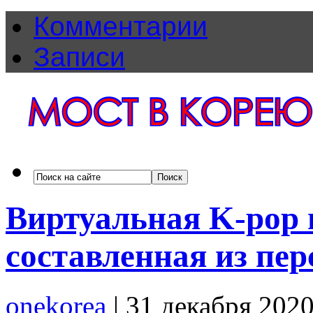
Комментарии
Записи
Виртуальная K-pop
составленная из пе
onekorea
|
31 декабря 202