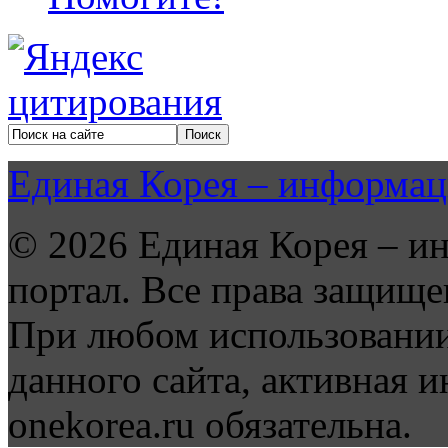
Единая Корея – информац
© 2026 Единая Корея – и
портал. Все права защище
При любом использовании
данного сайта, активная и
onekorea.ru обязательна.