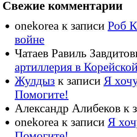
Свежие комментарии
onekorea
к записи
Роб К
войне
Чатаев Равиль Завдитов
артиллерия в Корейско
Жулдыз
к записи
Я хочу
Помогите!
Александр Алибеков
к 
onekorea
к записи
Я хоч
Помогите!