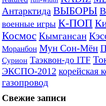
ВЫБОРЫ
Антарктида
В
К-ПОП
Ки
военные игры
Космос
Кэс
Кымгансан
Мун Сон-Мён
Моранбон
То
Таэквон-до ITF
Сурион
ЭКСПО-2012
корейская 
газопровод
Свежие записи