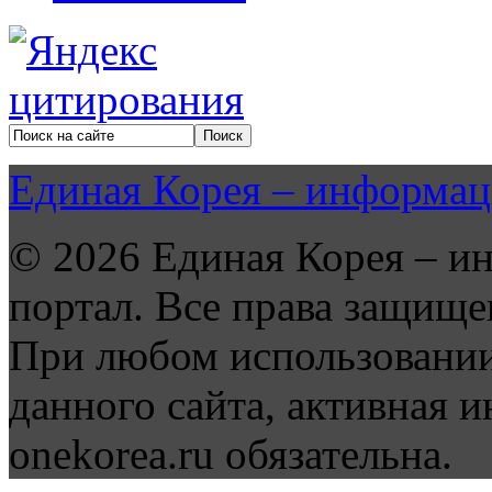
Единая Корея – информац
© 2026 Единая Корея – и
портал. Все права защище
При любом использовании
данного сайта, активная и
onekorea.ru обязательна.