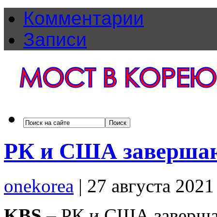
Комментарии
Записи
РК и США завершаю
onekorea
|
27 августа 2021
KBS
– РК и США заверша