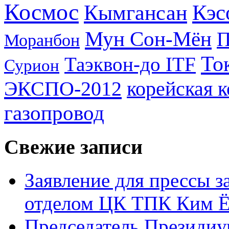
Космос
Кэс
Кымгансан
Мун Сон-Мён
Моранбон
То
Таэквон-до ITF
Сурион
ЭКСПО-2012
корейская 
газопровод
Свежие записи
Заявление для прессы 
отделом ЦК ТПК Ким Ё
Председатель Президиу