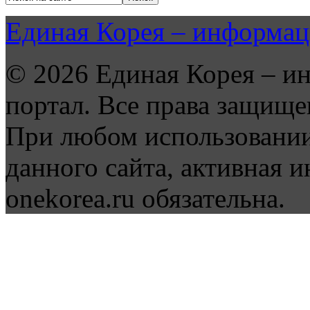
Единая Корея – информац
© 2026 Единая Корея – и
портал. Все права защище
При любом использовании
данного сайта, активная и
onekorea.ru обязательна.