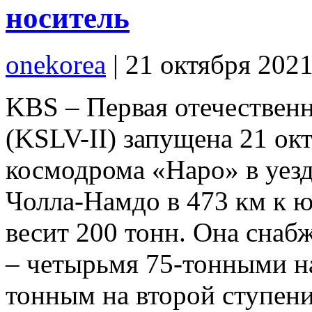
носитель
onekorea
|
21 октября 202
KBS – Первая отечествен
(KSLV-II) запущена 21 окт
космодрома «Наро» в уез
Чолла-Намдо в 473 км к ю
весит 200 тонн. Она сна
– четырьмя 75-тонными на
тонным на второй ступени