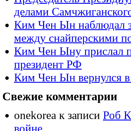
делами Самчжиганского
Ким Чен Ын наблюдал з
между снайперскими п
Ким Чен Ыну прислал 
президент РФ
Ким Чен Ын вернулся в
Свежие комментарии
onekorea
к записи
Роб К
войне