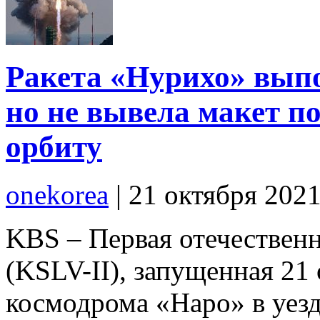
Ракета «Нурихо» вып
но не вывела макет п
орбиту
onekorea
|
21 октября 202
KBS – Первая отечествен
(KSLV-II), запущенная 21 
космодрома «Наро» в уез