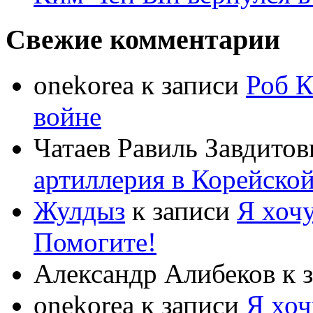
Свежие комментарии
onekorea
к записи
Роб К
войне
Чатаев Равиль Завдитов
артиллерия в Корейско
Жулдыз
к записи
Я хочу
Помогите!
Александр Алибеков
к 
onekorea
к записи
Я хоч