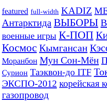
KADIZ
M
featured
full-width
ВЫБОРЫ
Антарктида
В
К-ПОП
Ки
военные игры
Космос
Кэс
Кымгансан
Мун Сон-Мён
Моранбон
То
Таэквон-до ITF
Сурион
ЭКСПО-2012
корейская 
газопровод