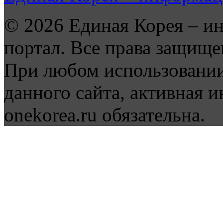
© 2026 Единая Корея – и
портал. Все права защище
При любом использовании
данного сайта, активная и
onekorea.ru обязательна.