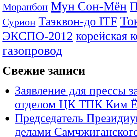
Мун Сон-Мён
Моранбон
То
Таэквон-до ITF
Сурион
ЭКСПО-2012
корейская 
газопровод
Свежие записи
Заявление для прессы 
отделом ЦК ТПК Ким Ё
Председатель Президиу
делами Самчжиганского