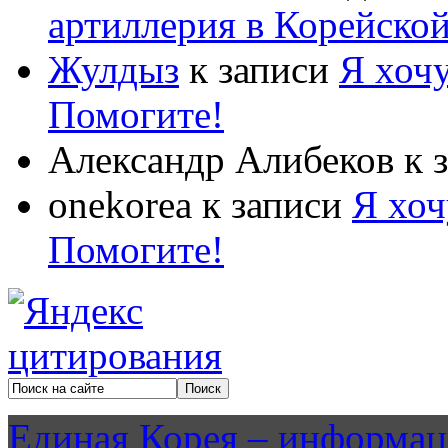
артиллерия в Корейско
Жулдыз
к записи
Я хочу
Помогите!
Александр Алибеков
к 
onekorea
к записи
Я хоч
Помогите!
Единая Корея – информац