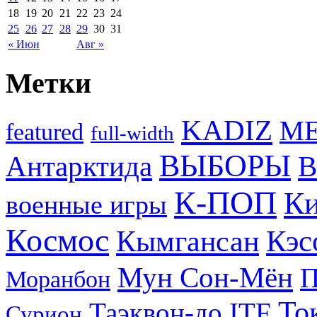
18
19
20
21
22
23
24
25
26
27
28
29
30
31
« Июн
Авг »
Метки
KADIZ
M
featured
full-width
ВЫБОРЫ
Антарктида
В
К-ПОП
Ки
военные игры
Космос
Кэс
Кымгансан
Мун Сон-Мён
Моранбон
То
Таэквон-до ITF
Сурион