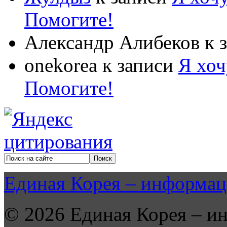
Помогите!
Александр Алибеков
к 
onekorea
к записи
Я хоч
Помогите!
Единая Корея – информац
© 2026 Единая Корея – и