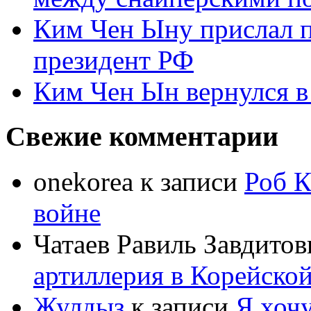
Ким Чен Ыну прислал 
президент РФ
Ким Чен Ын вернулся в
Свежие комментарии
onekorea
к записи
Роб К
войне
Чатаев Равиль Завдитов
артиллерия в Корейско
Жулдыз
к записи
Я хочу