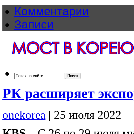
Комментарии
Записи
РК расширяет экспо
onekorea
|
25 июля 2022
KBS
– С 26 по 29 июля ми