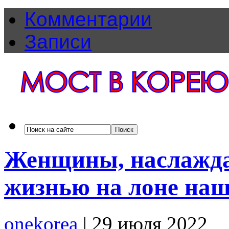
Комментарии
Записи
Женщины, наслажда
жизнью на лоне наш
onekorea
|
29 июля 2022