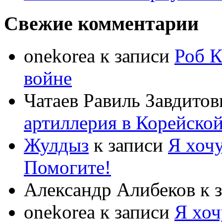
Свежие комментарии
onekorea
к записи
Роб К
войне
Чатаев Равиль Завдитов
артиллерия в Корейско
Жулдыз
к записи
Я хочу
Помогите!
Александр Алибеков
к 
onekorea
к записи
Я хоч