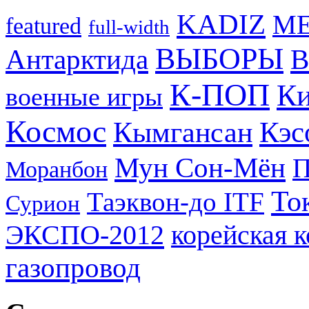
KADIZ
M
featured
full-width
ВЫБОРЫ
Антарктида
В
К-ПОП
Ки
военные игры
Космос
Кэс
Кымгансан
Мун Сон-Мён
Моранбон
То
Таэквон-до ITF
Сурион
ЭКСПО-2012
корейская 
газопровод