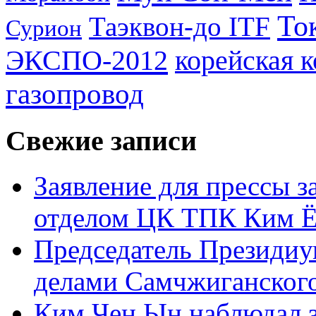
То
Таэквон-до ITF
Сурион
ЭКСПО-2012
корейская 
газопровод
Свежие записи
Заявление для прессы 
отделом ЦК ТПК Ким Ё
Председатель Президиу
делами Самчжиганского
Ким Чен Ын наблюдал з