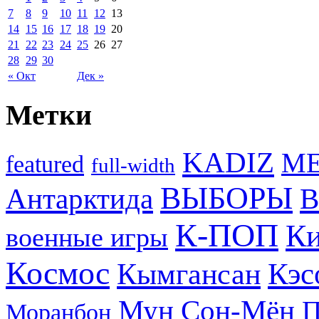
7
8
9
10
11
12
13
14
15
16
17
18
19
20
21
22
23
24
25
26
27
28
29
30
« Окт
Дек »
Метки
KADIZ
M
featured
full-width
ВЫБОРЫ
Антарктида
В
К-ПОП
Ки
военные игры
Космос
Кэс
Кымгансан
Мун Сон-Мён
Моранбон