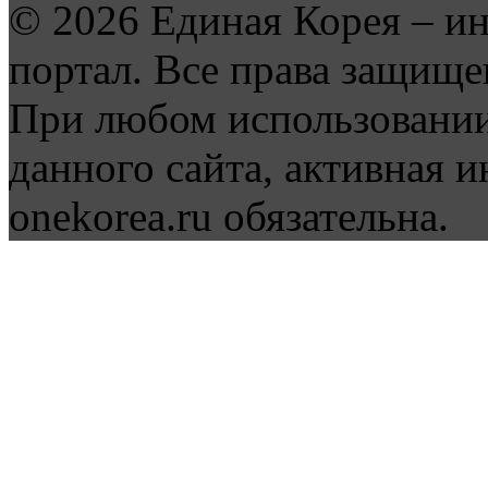
© 2026 Единая Корея – и
портал. Все права защище
При любом использовании
данного сайта, активная и
onekorea.ru обязательна.