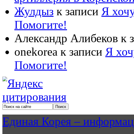
Жулдыз
к записи
Я хочу
Помогите!
Александр Алибеков
к 
onekorea
к записи
Я хоч
Помогите!
Единая Корея – информац