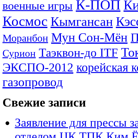
К-ПОП
Ки
военные игры
Космос
Кэс
Кымгансан
Мун Сон-Мён
Моранбон
То
Таэквон-до ITF
Сурион
ЭКСПО-2012
корейская 
газопровод
Свежие записи
Заявление для прессы 
отделом ЦК ТПК Ким Ё