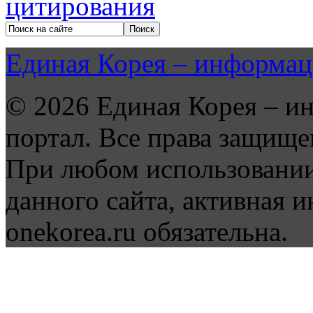
Единая Корея – информац
© 2026 Единая Корея – и
портал. Все права защище
При любом использовании
данного сайта, активная и
onekorea.ru обязательна.