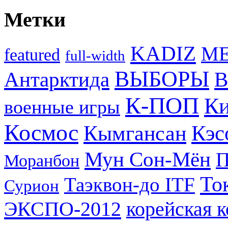
Метки
KADIZ
M
featured
full-width
ВЫБОРЫ
Антарктида
В
К-ПОП
Ки
военные игры
Космос
Кэс
Кымгансан
Мун Сон-Мён
Моранбон
То
Таэквон-до ITF
Сурион
ЭКСПО-2012
корейская 