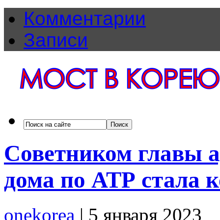
Комментарии
Записи
Советником главы 
дома по АТР стала 
onekorea
|
5 января 2023