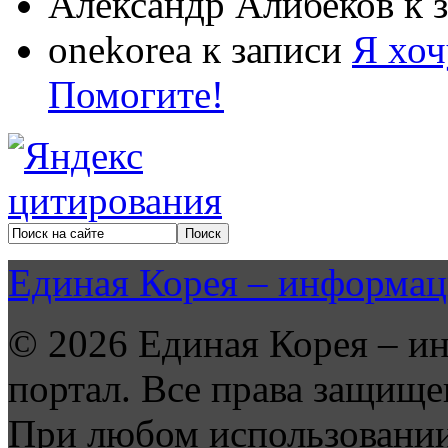
Александр Алибеков
к 
onekorea
к записи
Я хоч
Помогите!
Единая Корея – информац
© 2026 Единая Корея – и
портал. Все права защище
При любом использовании