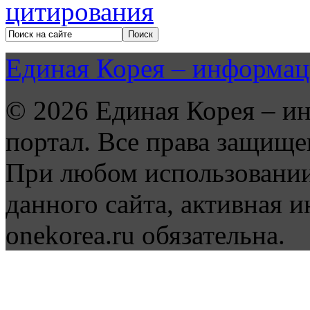
Единая Корея – информац
© 2026 Единая Корея – и
портал. Все права защище
При любом использовании
данного сайта, активная и
onekorea.ru обязательна.