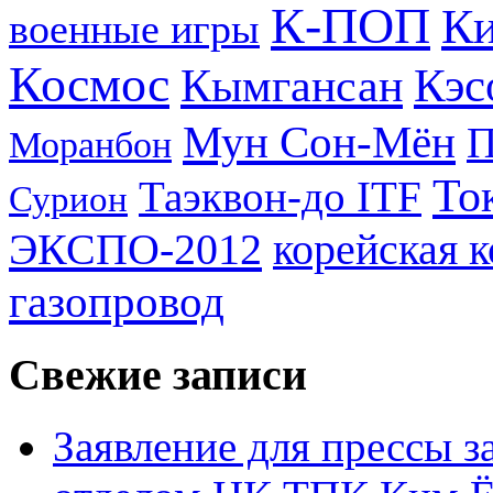
К-ПОП
Ки
военные игры
Космос
Кэс
Кымгансан
Мун Сон-Мён
Моранбон
То
Таэквон-до ITF
Сурион
ЭКСПО-2012
корейская 
газопровод
Свежие записи
Заявление для прессы 