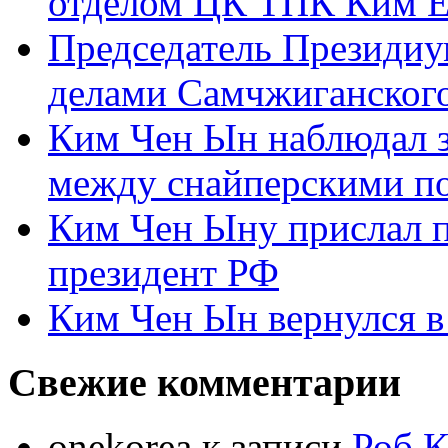
отделом ЦК ТПК Ким Ё
Председатель Президиу
делами Самчжиганского
Ким Чен Ын наблюдал з
между снайперскими п
Ким Чен Ыну прислал 
президент РФ
Ким Чен Ын вернулся в
Свежие комментарии
onekorea
к записи
Роб К