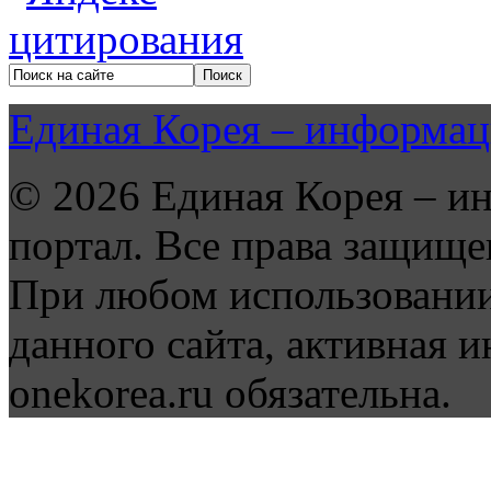
Единая Корея – информац
© 2026 Единая Корея – и
портал. Все права защище
При любом использовании
данного сайта, активная и
onekorea.ru обязательна.