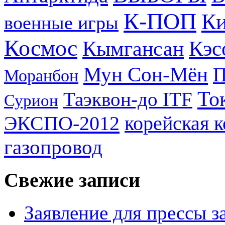
К-ПОП
Ки
военные игры
Космос
Кэс
Кымгансан
Мун Сон-Мён
Моранбон
То
Таэквон-до ITF
Сурион
ЭКСПО-2012
корейская 
газопровод
Свежие записи
Заявление для прессы 