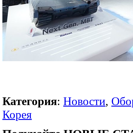
Категория
:
Новости
,
Обо
Корея