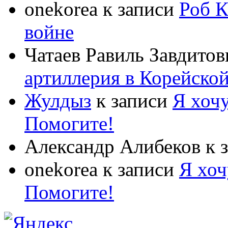
onekorea
к записи
Роб К
войне
Чатаев Равиль Завдитов
артиллерия в Корейско
Жулдыз
к записи
Я хочу
Помогите!
Александр Алибеков
к 
onekorea
к записи
Я хоч
Помогите!