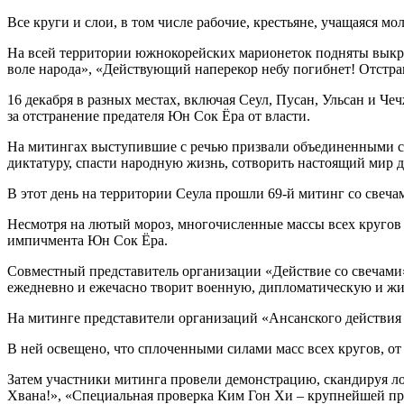
Все круги и слои, в том числе рабочие, крестьяне, учащаяся м
На всей территории южнокорейских марионеток подняты выкр
воле народа», «Действующий наперекор небу погибнет! Отстра
16 декабря в разных местах, включая Сеул, Пусан, Ульсан и Че
за отстранение предателя Юн Сок Ёра от власти.
На митингах выступившие с речью призвали объединенными си
диктатуру, спасти народную жизнь, сотворить настоящий мир 
В этот день на территории Сеула прошли 69-й митинг со свеча
Несмотря на лютый мороз, многочисленные массы всех кругов и
импичмента Юн Сок Ёра.
Совместный представитель организации «Действие со свечами
ежедневно и ежечасно творит военную, дипломатическую и ж
На митинге представители организаций «Ансанского действия 
В ней освещено, что сплоченными силами масс всех кругов, от
Затем участники митинга провели демонстрацию, скандируя л
Хвана!», «Специальная проверка Ким Гон Хи – крупнейшей пр