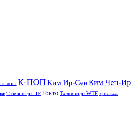
К-ПОП
Ким Чен-Ир
Ким Ир-Сен
ые игры
Токто
Тхэквондо WTF
Таэквон-до ITF
ион
Ху Цзиньтао