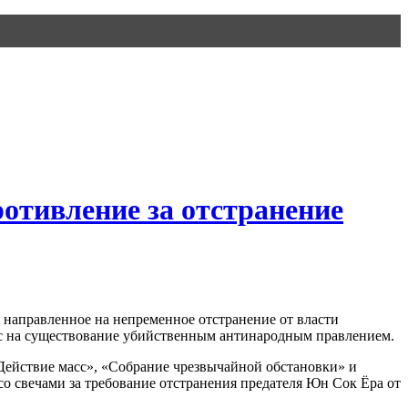
отивление за отстранение
 направленное на непременное отстранение от власти
сс на существование убийственным антинародным правлением.
Действие масс», «Собрание чрезвычайной обстановки» и
о свечами за требование отстранения предателя Юн Сок Ёра от