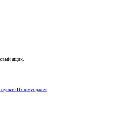
товый ящик.
м пункте Пханмунджом