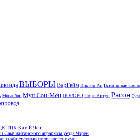
ВЫБОРЫ
рктида
ВарГейм
Всемирные военн
Виктор Ан
Расон
Мун Сон-Мён
5
ПОРОРО
Порт-Артур
Моранбон
Сур
опровод
м ЦК ТПК Ким Ё Чен
и Самчжиганского агрархоза уезда Чэрён
жду снайперскими подразделениями