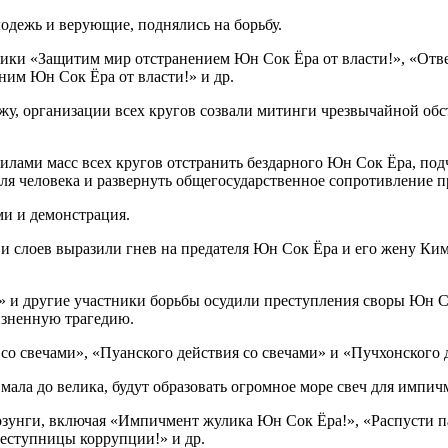
олодежь и верующие, поднялись на борьбу.
ики «Защитим мир отстранением Юн Сок Ёра от власти!», «Отв
ним Юн Сок Ёра от власти!» и др.
чжу, организации всех кругов созвали митинги чрезвычайной обс
лами масс всех кругов отстранить бездарного Юн Сок Ёра, по
для человека и развернуть общегосударственное сопротивление 
ми и демонстрация.
 слоев выразили гнев на предателя Юн Сок Ёра и его жену Ким 
» и другие участники борьбы осудили преступления своры Юн С
изненную трагедию.
со свечами», «Пуанского действия со свечами» и «Пучхонского 
 мала до велика, будут образовать огромное море свеч для импи
озунги, включая «Импичмент жулика Юн Сок Ёра!», «Распусти п
еступницы коррупции!» и др.