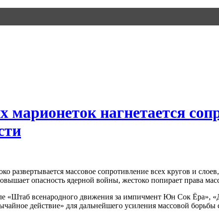
 марионеток нагнетается сопр
сти
о развертывается массовое сопротивление всех кругов и слоев,
повышает опасность ядерной войны, жестоко попирает права ма
сле «Штаб всенародного движения за импичмент Юн Сок Ёра», «
чайное действие» для дальнейшего усиления массовой борьбы с