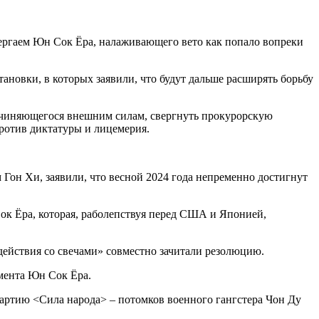
ергаем Юн Сок Ёра, налаживающего вето как попало вопреки
тановки, в которых заявили, что будут дальше расширять борьбу
дчиняющегося внешним силам, свергнуть прокурорскую
против диктатуры и лицемерия.
Гон Хи, заявили, что весной 2024 года непременно достигнут
ок Ёра, которая, раболепствуя перед США и Японией,
действия со свечами» совместно зачитали резолюцию.
чмента Юн Сок Ёра.
артию <Сила народа> – потомков военного гангстера Чон Ду