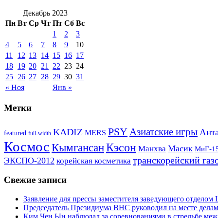
Декабрь 2023
Пн
Вт
Ср
Чт
Пт
Сб
Вс
1
2
3
4
5
6
7
8
9
10
11
12
13
14
15
16
17
18
19
20
21
22
23
24
25
26
27
28
29
30
31
« Ноя
Янв »
Метки
PSY
Азиатские игры
KADIZ
Анта
MERS
featured
full-width
Космос
Кэсон
Кымгансан
Масик
Манхва
МиГ-1
транскорейский газ
ЭКСПО-2012
корейская косметика
Свежие записи
Заявление для прессы заместителя заведующего отдело
Председатель Президиума ВНС руководил на месте делам
Ким Чен Ын наблюдал за соревнованиями в стрельбе ме