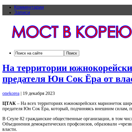
Комментарии
Записи
На территории южнокорейских
предателя Юн Сок Ёра от вла
onekorea
|
19 декабря 2023
ЦТАК
– На всех территориях южнокорейских марионеток широк
предателя Юн Сок Ёра, который, подчиняясь внешним силам, 
В Сеуле 82 гражданские общественные организации, в том чи
Объединения демократических профсоюзов, образовали «чрезвы
власти.