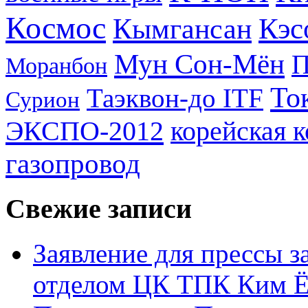
Космос
Кэс
Кымгансан
Мун Сон-Мён
Моранбон
То
Таэквон-до ITF
Сурион
ЭКСПО-2012
корейская 
газопровод
Свежие записи
Заявление для прессы 
отделом ЦК ТПК Ким Ё