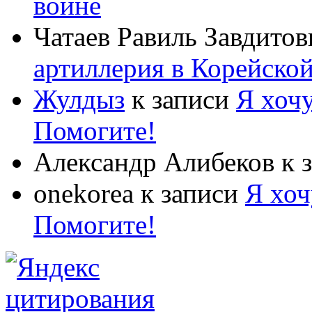
войне
Чатаев Равиль Завдитов
артиллерия в Корейско
Жулдыз
к записи
Я хочу
Помогите!
Александр Алибеков
к 
onekorea
к записи
Я хоч
Помогите!