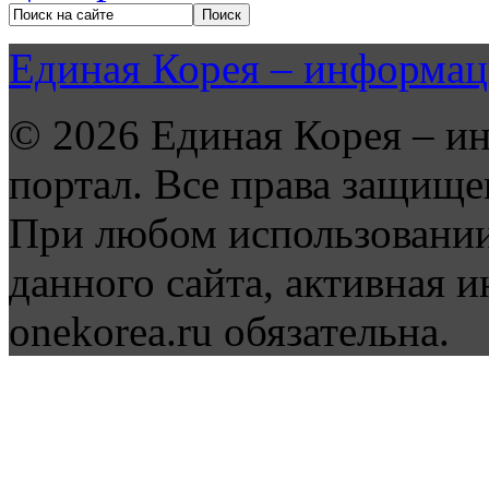
Единая Корея – информац
© 2026 Единая Корея – и
портал. Все права защище
При любом использовании
данного сайта, активная и
onekorea.ru обязательна.