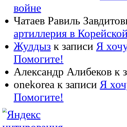
войне
Чатаев Равиль Завдитов
артиллерия в Корейско
Жулдыз
к записи
Я хочу
Помогите!
Александр Алибеков
к 
onekorea
к записи
Я хоч
Помогите!