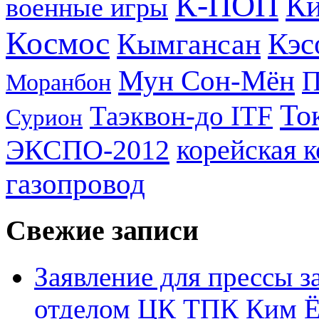
К-ПОП
Ки
военные игры
Космос
Кэс
Кымгансан
Мун Сон-Мён
Моранбон
То
Таэквон-до ITF
Сурион
ЭКСПО-2012
корейская 
газопровод
Свежие записи
Заявление для прессы 
отделом ЦК ТПК Ким Ё