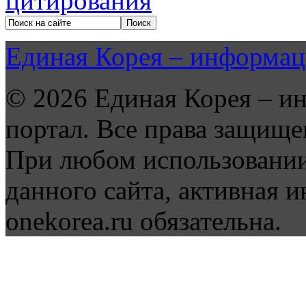
Единая Корея – информац
© 2026 Единая Корея – и
портал. Все права защище
При любом использовании
данного сайта, активная и
onekorea.ru обязательна.