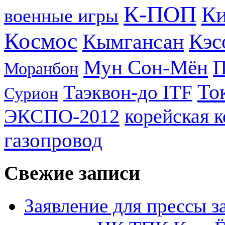
К-ПОП
Ки
военные игры
Космос
Кэс
Кымгансан
Мун Сон-Мён
Моранбон
То
Таэквон-до ITF
Сурион
ЭКСПО-2012
корейская 
газопровод
Свежие записи
Заявление для прессы 