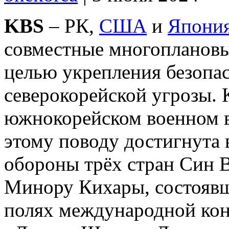
KBS
– РК,
США
и
Япони
совместные многоплановы
целью укрепления безопа
северокорейской угрозы. 
южнокорейском военном в
этому поводу достигнута 
обороны трёх стран Син 
Минору Кихары, состоявш
полях международной кон