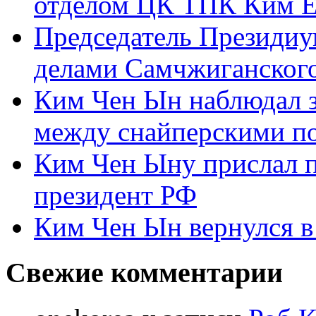
отделом ЦК ТПК Ким Ё
Председатель Президиу
делами Самчжиганского
Ким Чен Ын наблюдал з
между снайперскими п
Ким Чен Ыну прислал 
президент РФ
Ким Чен Ын вернулся в
Свежие комментарии