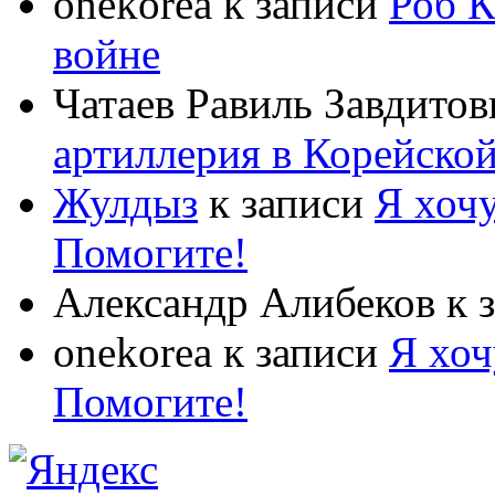
onekorea
к записи
Роб К
войне
Чатаев Равиль Завдитов
артиллерия в Корейско
Жулдыз
к записи
Я хочу
Помогите!
Александр Алибеков
к 
onekorea
к записи
Я хоч
Помогите!