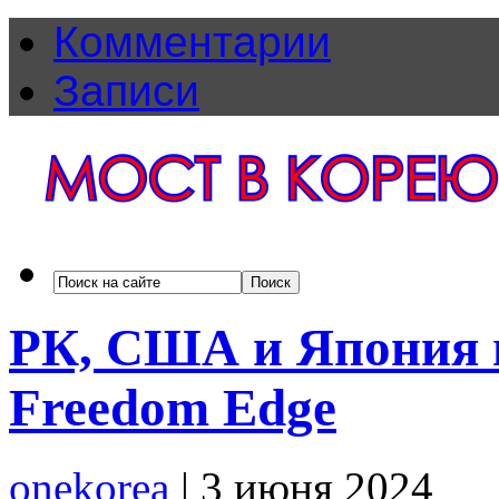
Комментарии
Записи
РК, США и Япония 
Freedom Edge
onekorea
|
3 июня 2024