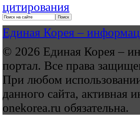
Единая Корея – информац
© 2026 Единая Корея – и
портал. Все права защище
При любом использовании
данного сайта, активная и
onekorea.ru обязательна.