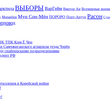
ВЫБОРЫ
рктида
ВарГейм
Всемирные военн
Виктор Ан
Расон
Мун Сон-Мён
5
ПОРОРО
Порт-Артур
Моранбон
Сур
опровод
м ЦК ТПК Ким Ё Чен
и Самчжиганского агрархоза уезда Чэрён
жду снайперскими подразделениями
зидент РФ
ртиллерия в Корейской войне
!
е!