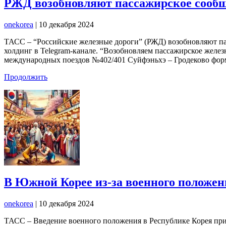
РЖД возобновляют пассажирское сооб
onekorea
|
10 декабря 2024
ТАСС – “Российские железные дороги” (РЖД) возобновляют па
холдинг в Telegram-канале. “Возобновляем пассажирское желе
международных поездов №402/401 Суйфэньхэ – Гродеково фор
Продолжить
В Южной Корее из-за военного положен
onekorea
|
10 декабря 2024
ТАСС – Введение военного положения в Республике Корея приве