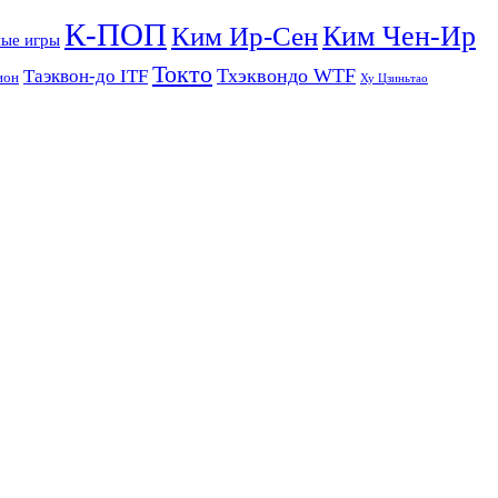
К-ПОП
Ким Чен-Ир
Ким Ир-Сен
ые игры
Токто
Тхэквондо WTF
Таэквон-до ITF
ион
Ху Цзиньтао