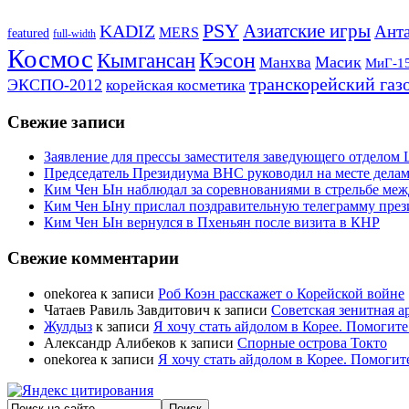
PSY
Азиатские игры
KADIZ
Анта
MERS
featured
full-width
Космос
Кэсон
Кымгансан
Масик
Манхва
МиГ-1
транскорейский газ
ЭКСПО-2012
корейская косметика
Свежие записи
Заявление для прессы заместителя заведующего отдело
Председатель Президиума ВНС руководил на месте делам
Ким Чен Ын наблюдал за соревнованиями в стрельбе ме
Ким Чен Ыну прислал поздравительную телеграмму пре
Ким Чен Ын вернулся в Пхеньян после визита в КНР
Свежие комментарии
onekorea
к записи
Роб Коэн расскажет о Корейской войне
Чатаев Равиль Завдитович
к записи
Советская зенитная а
Жулдыз
к записи
Я хочу стать айдолом в Корее. Помогите
Александр Алибеков
к записи
Спорные острова Токто
onekorea
к записи
Я хочу стать айдолом в Корее. Помогит