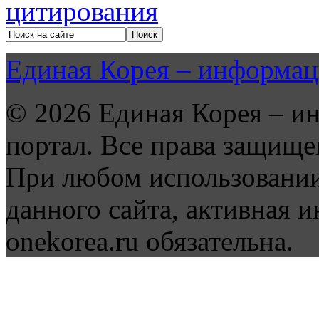
Единая Корея – информац
© 2026 Единая Корея – и
портал. Все права защище
При любом использовании
данного сайта, активная и
onekorea.ru обязательна.