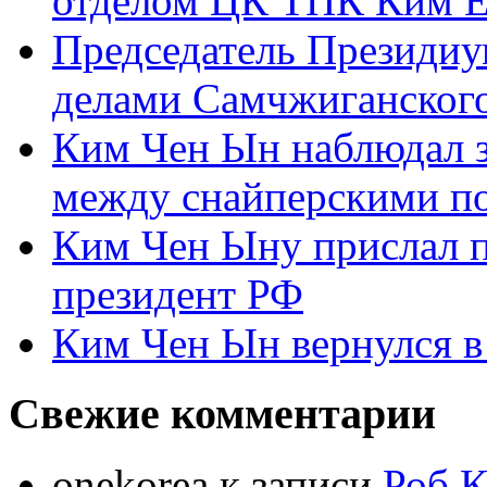
отделом ЦК ТПК Ким Ё
Председатель Президиу
делами Самчжиганского
Ким Чен Ын наблюдал з
между снайперскими п
Ким Чен Ыну прислал 
президент РФ
Ким Чен Ын вернулся в
Свежие комментарии
onekorea
к записи
Роб К