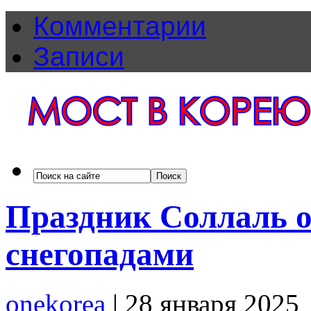
Комментарии
Записи
Праздник Соллаль 
снегопадами
onekorea
|
28 января 2025