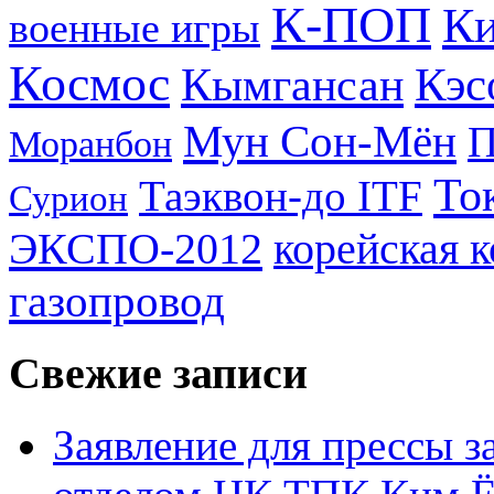
К-ПОП
Ки
военные игры
Космос
Кэс
Кымгансан
Мун Сон-Мён
Моранбон
То
Таэквон-до ITF
Сурион
ЭКСПО-2012
корейская 
газопровод
Свежие записи
Заявление для прессы 