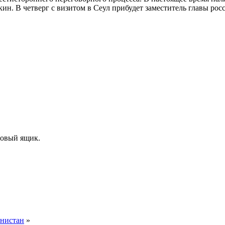
н. В четверг с визитом в Сеул прибудет заместитель главы рос
товый ящик.
анистан
»