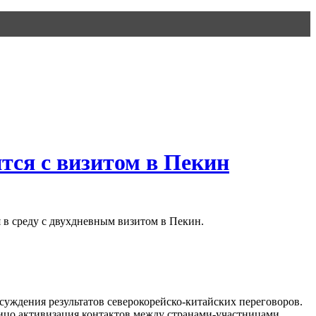
тся с визитом в Пекин
 в среду с двухдневным визитом в Пекин.
суждения результатов северокорейско-китайских переговоров.
лицо активизация контактов между странами-участницами