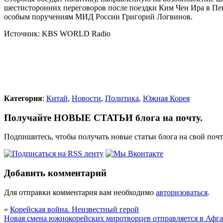
шестисторонних переговоров после поездки Ким Чен Ира в Пеки
особым поручениям МИД России Григорий Логвинов.
Источник: KBS WORLD Radio
Категория
:
Китай
,
Новости
,
Политика
,
Южная Корея
Получайте НОВЫЕ СТАТЬИ блога на почту.
Подпишитесь, чтобы получать новые статьи блога на свой поч
Добавить комментарий
Для отправки комментария вам необходимо
авторизоваться
.
«
Корейская война. Неизвестный герой
Новая смена южнокорейских миротворцев отправляется в Афг