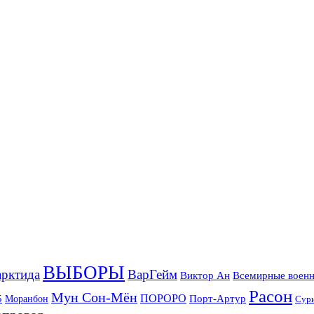
ВЫБОРЫ
рктида
ВарГейм
Всемирные военн
Виктор Ан
Расон
Мун Сон-Мён
5
ПОРОРО
Порт-Артур
Моранбон
Сур