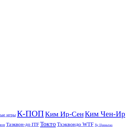
К-ПОП
Ким Чен-Ир
Ким Ир-Сен
ые игры
Токто
Тхэквондо WTF
Таэквон-до ITF
ион
Ху Цзиньтао