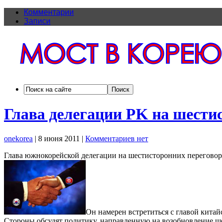
Комментарии
Записи
Глава делегации PK на шести
onekorea
|
8 июня 2011
|
Комментариев нет
Глава южнокорейской делегации на шестисторонних переговора
Он намерен встретиться с главой китай
Стороны обсудят политику, направленную на возобновление ш