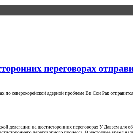
сторонних переговорах отправи
х по северокорейской ядерной проблеме Ви Сон Рак отправится
ской делегации на шестисторонних переговорах У Давэем для об
естистороннего переговорного процесса. В настоящее время на