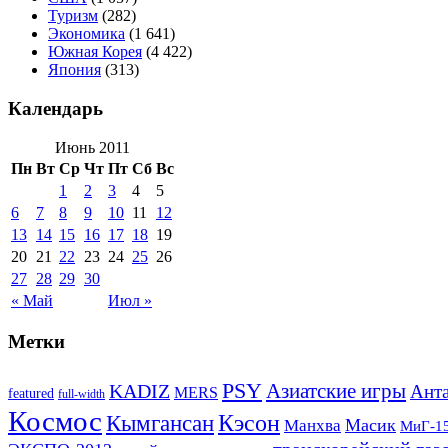
Туризм
(282)
Экономика
(1 641)
Южная Корея
(4 422)
Япония
(313)
Календарь
Июнь 2011
Пн
Вт
Ср
Чт
Пт
Сб
Вс
1
2
3
4
5
6
7
8
9
10
11
12
13
14
15
16
17
18
19
20
21
22
23
24
25
26
27
28
29
30
« Май
Июл »
Метки
PSY
Азиатские игры
KADIZ
Анта
MERS
featured
full-width
Космос
Кэсон
Кымгансан
Масик
Манхва
МиГ-1