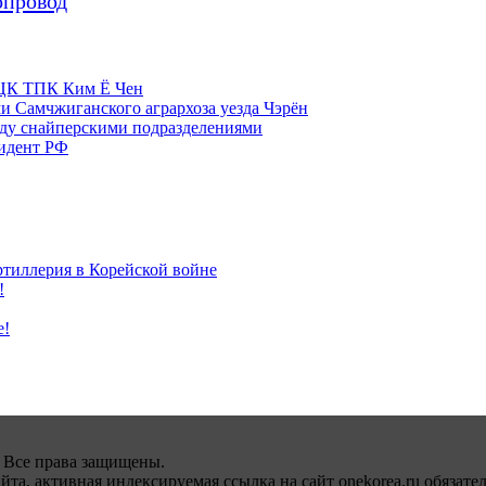
опровод
м ЦК ТПК Ким Ё Чен
и Самчжиганского агрархоза уезда Чэрён
жду снайперскими подразделениями
зидент РФ
ртиллерия в Корейской войне
!
е!
 Все права защищены.
а, активная индексируемая ссылка на сайт onekorea.ru обязател