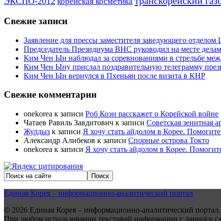
транскорейский газ
ЭКСПО-2012
корейская косметика
Свежие записи
Заявление для прессы заместителя заведующего отдело
Председатель Президиума ВНС руководил на месте делам
Ким Чен Ын наблюдал за соревнованиями в стрельбе ме
Ким Чен Ыну прислал поздравительную телеграмму пре
Ким Чен Ын вернулся в Пхеньян после визита в КНР
Свежие комментарии
onekorea
к записи
Роб Коэн расскажет о Корейской войне
Чатаев Равиль Завдитович
к записи
Советская зенитная а
Жулдыз
к записи
Я хочу стать айдолом в Корее. Помогите
Александр Алибеков
к записи
Спорные острова Токто
onekorea
к записи
Я хочу стать айдолом в Корее. Помогит
Единая Корея – информационно-аналитический портал
© 2026 Единая Корея – информационно-аналитический портал.
При любом использовании текстовой информации с данного сайт