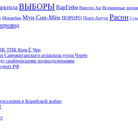
ВЫБОРЫ
рктида
ВарГейм
Всемирные военн
Виктор Ан
Расон
Мун Сон-Мён
5
ПОРОРО
Порт-Артур
Моранбон
Сур
опровод
м ЦК ТПК Ким Ё Чен
и Самчжиганского агрархоза уезда Чэрён
жду снайперскими подразделениями
зидент РФ
ртиллерия в Корейской войне
!
е!