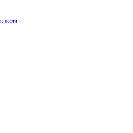
ие нефти
»