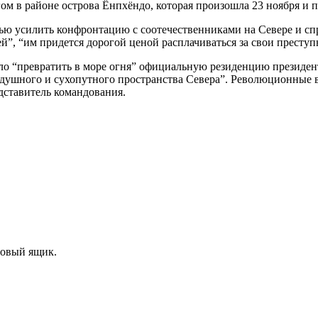
 в районе острова Ёнпхёндо, которая произошла 23 ноября и п
лью усилить конфронтацию с соотечественниками на Севере и с
”, “им придется дорогой ценой расплачиваться за свои преступн
ло “превратить в море огня” официальную резиденцию президен
оздушного и сухопутного пространства Севера”. Революционные
ставитель командования.
товый ящик.