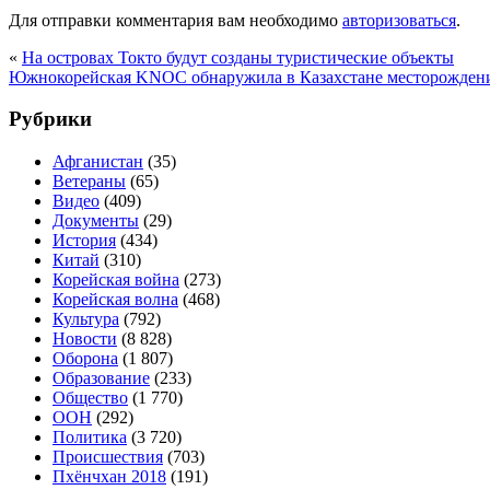
Для отправки комментария вам необходимо
авторизоваться
.
«
На островах Токто будут созданы туристические объекты
Южнокорейская KNOC обнаружила в Казахстане месторожден
Рубрики
Афганистан
(35)
Ветераны
(65)
Видео
(409)
Документы
(29)
История
(434)
Китай
(310)
Корейская война
(273)
Корейская волна
(468)
Культура
(792)
Новости
(8 828)
Оборона
(1 807)
Образование
(233)
Общество
(1 770)
ООН
(292)
Политика
(3 720)
Происшествия
(703)
Пхёнчхан 2018
(191)