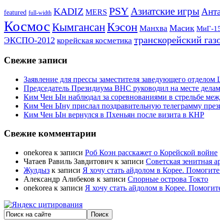
PSY
Азиатские игры
KADIZ
Анта
MERS
featured
full-width
Космос
Кэсон
Кымгансан
Масик
Манхва
МиГ-1
транскорейский газ
ЭКСПО-2012
корейская косметика
Свежие записи
Заявление для прессы заместителя заведующего отдело
Председатель Президиума ВНС руководил на месте делам
Ким Чен Ын наблюдал за соревнованиями в стрельбе ме
Ким Чен Ыну прислал поздравительную телеграмму пре
Ким Чен Ын вернулся в Пхеньян после визита в КНР
Свежие комментарии
onekorea
к записи
Роб Коэн расскажет о Корейской войне
Чатаев Равиль Завдитович
к записи
Советская зенитная а
Жулдыз
к записи
Я хочу стать айдолом в Корее. Помогите
Александр Алибеков
к записи
Спорные острова Токто
onekorea
к записи
Я хочу стать айдолом в Корее. Помогит