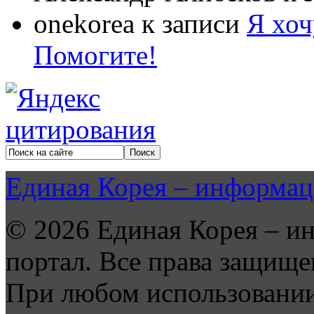
onekorea
к записи
Я хоч
Помогите!
Единая Корея – информац
© 2026 Единая Корея – и
портал. Все права защище
При любом использовании