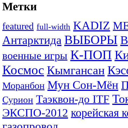
Метки
KADIZ
M
featured
full-width
ВЫБОРЫ
Антарктида
В
К-ПОП
Ки
военные игры
Космос
Кэс
Кымгансан
Мун Сон-Мён
Моранбон
То
Таэквон-до ITF
Сурион
ЭКСПО-2012
корейская 
газопровод