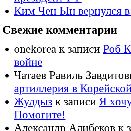
Ким Чен Ын вернулся в
Свежие комментарии
onekorea
к записи
Роб К
войне
Чатаев Равиль Завдитов
артиллерия в Корейско
Жулдыз
к записи
Я хочу
Помогите!
Александр Алибеков
к 