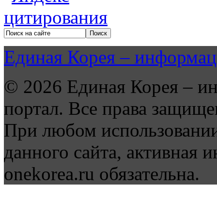
Единая Корея – информац
© 2026 Единая Корея – и
портал. Все права защище
При любом использовании
данного сайта, активная и
onekorea.ru обязательна.