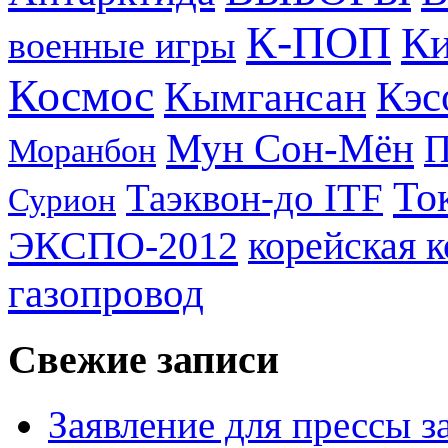
К-ПОП
Ки
военные игры
Космос
Кэс
Кымгансан
Мун Сон-Мён
Моранбон
То
Таэквон-до ITF
Сурион
ЭКСПО-2012
корейская 
газопровод
Свежие записи
Заявление для прессы 