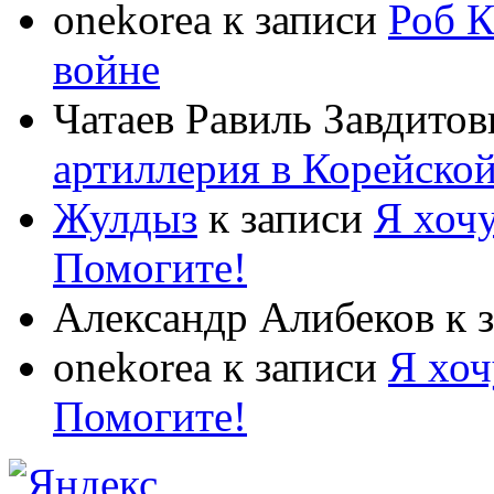
onekorea
к записи
Роб К
войне
Чатаев Равиль Завдитов
артиллерия в Корейско
Жулдыз
к записи
Я хочу
Помогите!
Александр Алибеков
к 
onekorea
к записи
Я хоч
Помогите!