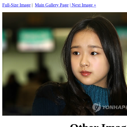
Full-Size Image
|
Main Gallery Page
| Next Image »