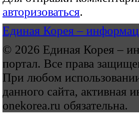
авторизоваться
.
Единая Корея – информац
© 2026 Единая Корея – и
портал. Все права защище
При любом использовании
данного сайта, активная и
onekorea.ru обязательна.