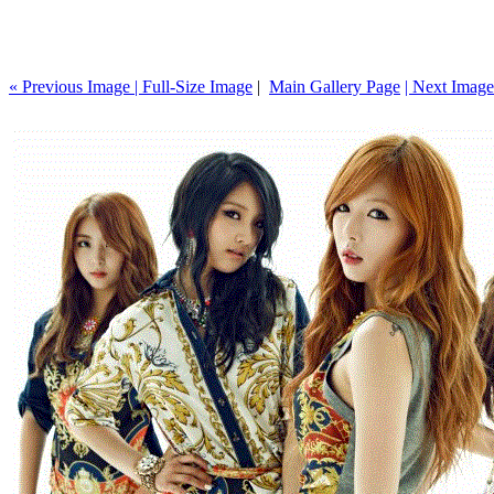
« Previous Image |
Full-Size Image
|
Main Gallery Page
| Next Image