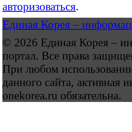
авторизоваться
.
Единая Корея – информац
© 2026 Единая Корея – и
портал. Все права защище
При любом использовании
данного сайта, активная и
onekorea.ru обязательна.