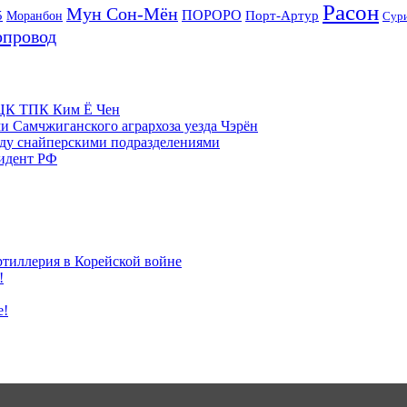
Расон
Мун Сон-Мён
5
ПОРОРО
Порт-Артур
Моранбон
Сур
опровод
м ЦК ТПК Ким Ё Чен
и Самчжиганского агрархоза уезда Чэрён
жду снайперскими подразделениями
зидент РФ
ртиллерия в Корейской войне
!
е!