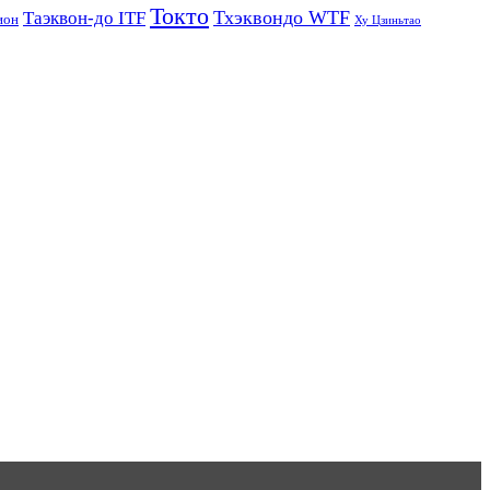
Токто
Тхэквондо WTF
Таэквон-до ITF
ион
Ху Цзиньтао