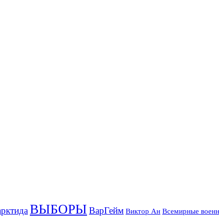
ВЫБОРЫ
рктида
ВарГейм
Всемирные военн
Виктор Ан