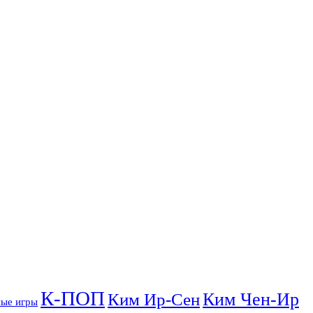
К-ПОП
Ким Чен-Ир
Ким Ир-Сен
ые игры