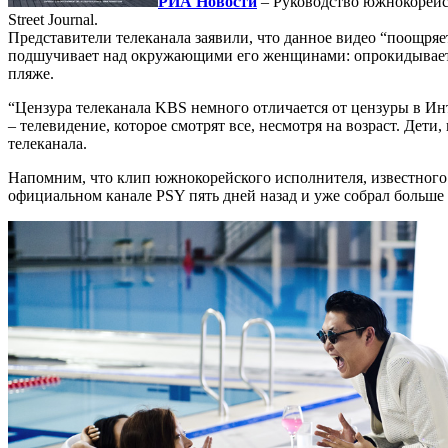
РИА Новости
– Руководство южнокорейс
Street Journal.
Представители телеканала заявили, что данное видео “поощря
подшучивает над окружающими его женщинами: опрокидывает на
пляже.
“Цензура телеканала KBS немного отличается от цензуры в Инт
– телевидение, которое смотрят все, несмотря на возраст. Дет
телеканала.
Напомним, что клип южнокорейского исполнителя, известного в
официальном канале PSY пять дней назад и уже собрал больше