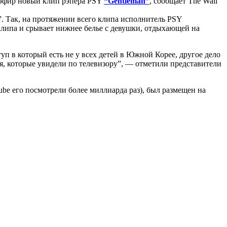
 эфир новый клип рэпера PSY
“Gentleman”
, сообщает The Wall
”. Так, на протяжении всего клипа исполнитель PSY
липа и срывает нижнее белье с девушки, отдыхающей на
уп в который есть не у всех детей в Южной Корее, другое дело
ия, которые увидели по телевизору”, — отметили представители
be его посмотрели более миллиарда раз), был размещен на