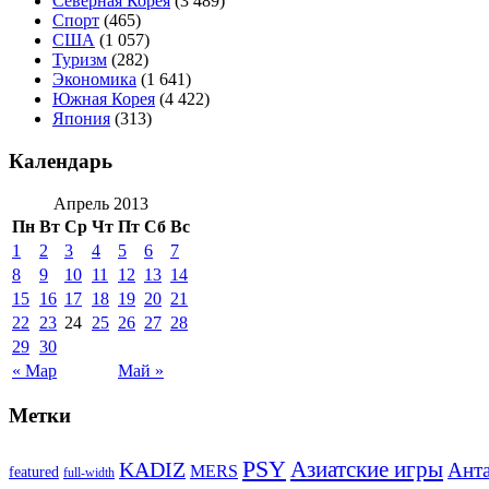
Северная Корея
(3 489)
Спорт
(465)
США
(1 057)
Туризм
(282)
Экономика
(1 641)
Южная Корея
(4 422)
Япония
(313)
Календарь
Апрель 2013
Пн
Вт
Ср
Чт
Пт
Сб
Вс
1
2
3
4
5
6
7
8
9
10
11
12
13
14
15
16
17
18
19
20
21
22
23
24
25
26
27
28
29
30
« Мар
Май »
Метки
PSY
Азиатские игры
KADIZ
Анта
MERS
featured
full-width