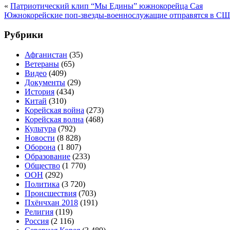
«
Патриотический клип “Мы Едины” южнокорейца Сая
Южнокорейские поп-звезды-военнослужащие отправятся в США
Рубрики
Афганистан
(35)
Ветераны
(65)
Видео
(409)
Документы
(29)
История
(434)
Китай
(310)
Корейская война
(273)
Корейская волна
(468)
Культура
(792)
Новости
(8 828)
Оборона
(1 807)
Образование
(233)
Общество
(1 770)
ООН
(292)
Политика
(3 720)
Происшествия
(703)
Пхёнчхан 2018
(191)
Религия
(119)
Россия
(2 116)