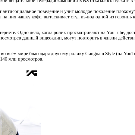
кой вещательной телерадиокомпании KBS отказалось пускать в
ет антисоциальное поведение и учит молодое поколение плохому
 них чашку кофе, вытаскивает стул из-под одной из героинь к
ернете. Одно дело, когда ролик просматривают на YouTube, дост
и, посмотрев данный видеоклип, могут повторить в жизни действ
о всём мире благодаря другому ролику Gangnam Style (на YouTu
 140 млн просмотров.