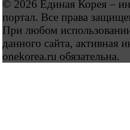
© 2026 Единая Корея – и
портал. Все права защище
При любом использовании
данного сайта, активная и
onekorea.ru обязательна.