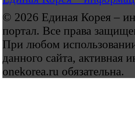
© 2026 Единая Корея – и
портал. Все права защище
При любом использовании
данного сайта, активная и
onekorea.ru обязательна.