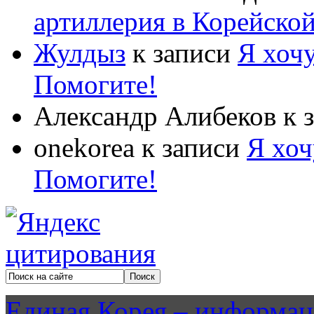
артиллерия в Корейско
Жулдыз
к записи
Я хочу
Помогите!
Александр Алибеков
к 
onekorea
к записи
Я хоч
Помогите!
Единая Корея – информац