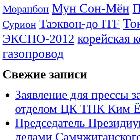
Мун Сон-Мён
Моранбон
То
Таэквон-до ITF
Сурион
ЭКСПО-2012
корейская 
газопровод
Свежие записи
Заявление для прессы 
отделом ЦК ТПК Ким Ё
Председатель Президиу
делами Самчжиганского