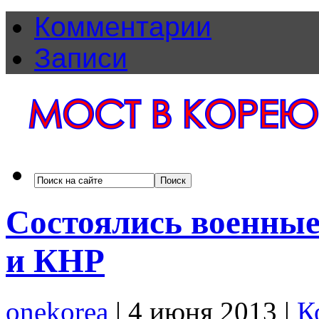
Комментарии
Записи
Состоялись военные
и КНР
onekorea
|
4 июня 2013
|
К