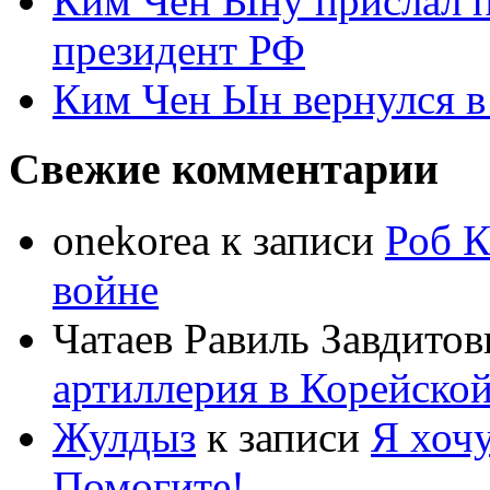
Ким Чен Ыну прислал 
президент РФ
Ким Чен Ын вернулся в
Свежие комментарии
onekorea
к записи
Роб К
войне
Чатаев Равиль Завдитов
артиллерия в Корейско
Жулдыз
к записи
Я хочу
Помогите!