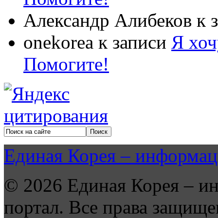
Александр Алибеков
к 
onekorea
к записи
Я хоч
Помогите!
Единая Корея – информац
© 2026 Единая Корея – и
портал. Все права защище