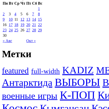
Пн
Вт
Ср
Чт
Пт
Сб
Вс
1
2
3
4
5
6
7
8
9
10
11
12
13
14
15
16
17
18
19
20
21
22
23
24
25
26
27
28
29
30
« Авг
Окт »
Метки
KADIZ
M
featured
full-width
ВЫБОРЫ
Антарктида
В
К-ПОП
Ки
военные игры
Космос
Кэс
Кымгансан