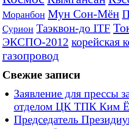
Мун Сон-Мён
Моранбон
То
Таэквон-до ITF
Сурион
ЭКСПО-2012
корейская 
газопровод
Свежие записи
Заявление для прессы 
отделом ЦК ТПК Ким Ё
Председатель Президиу