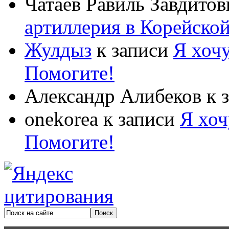
Чатаев Равиль Завдитов
артиллерия в Корейско
Жулдыз
к записи
Я хочу
Помогите!
Александр Алибеков
к 
onekorea
к записи
Я хоч
Помогите!