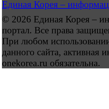
Единая Корея – информац
© 2026 Единая Корея – и
портал. Все права защище
При любом использовании
данного сайта, активная и
onekorea.ru обязательна.