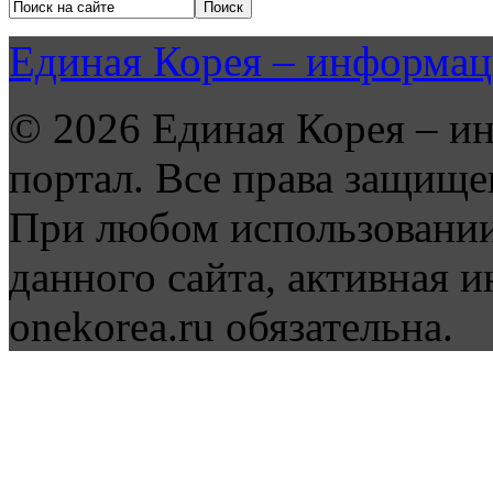
Единая Корея – информац
© 2026 Единая Корея – и
портал. Все права защище
При любом использовании
данного сайта, активная и
onekorea.ru обязательна.