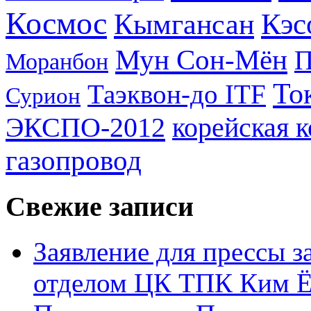
Космос
Кэс
Кымгансан
Мун Сон-Мён
Моранбон
То
Таэквон-до ITF
Сурион
ЭКСПО-2012
корейская 
газопровод
Свежие записи
Заявление для прессы 
отделом ЦК ТПК Ким Ё