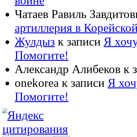
войне
Чатаев Равиль Завдитов
артиллерия в Корейско
Жулдыз
к записи
Я хочу
Помогите!
Александр Алибеков
к 
onekorea
к записи
Я хоч
Помогите!