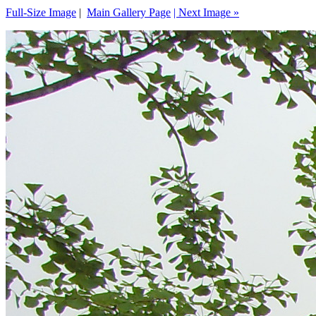
Full-Size Image
|
Main Gallery Page
| Next Image »