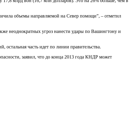
7,8 млрд вон (16,7 млн долларов). Это на 26% больше, чем в
личила объемы направляемой на Север помощи”, – отметил
также неоднократных угроз нанести удары по Вашингтону и
, остальная часть идет по линии правительства.
пасности, заявил, что до конца 2013 года КНДР может