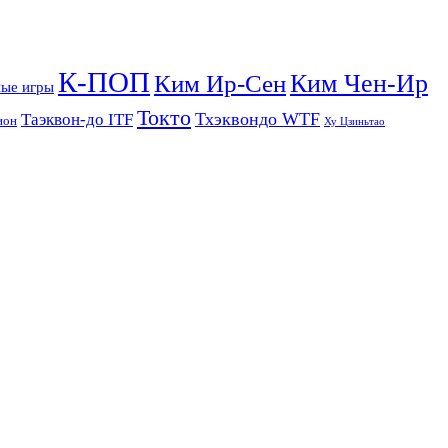
К-ПОП
Ким Чен-Ир
Ким Ир-Сен
ые игры
Токто
Тхэквондо WTF
Таэквон-до ITF
ион
Ху Цзиньтао