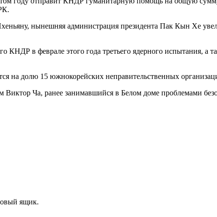
этом году отправит КНДР гуманитарную помощь на общую сумму 1
РК.
 Пхеньяну, нынешняя администрация президента Пак Кын Хе уве
ого КНДР в феврале этого года третьего ядерного испытания, а 
ся на долю 15 южнокорейских неправительственных организаций
м Виктор Ча, ранее занимавшийся в Белом доме проблемами безо
товый ящик.