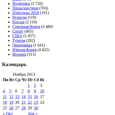
Политика
(3 720)
Происшествия
(703)
Пхёнчхан 2018
(191)
Религия
(119)
Россия
(2 116)
Северная Корея
(3 489)
Спорт
(465)
США
(1 057)
Туризм
(282)
Экономика
(1 641)
Южная Корея
(4 422)
Япония
(313)
Календарь
Ноябрь 2013
Пн
Вт
Ср
Чт
Пт
Сб
Вс
1
2
3
4
5
6
7
8
9
10
11
12
13
14
15
16
17
18
19
20
21
22
23
24
25
26
27
28
29
30
« Окт
Дек »