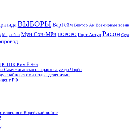
ВЫБОРЫ
рктида
ВарГейм
Всемирные военн
Виктор Ан
Расон
Мун Сон-Мён
5
ПОРОРО
Порт-Артур
Моранбон
Сур
опровод
м ЦК ТПК Ким Ё Чен
и Самчжиганского агрархоза уезда Чэрён
жду снайперскими подразделениями
зидент РФ
ртиллерия в Корейской войне
!
е!