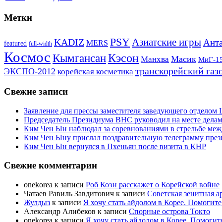
Метки
PSY
Азиатские игры
KADIZ
Анта
MERS
featured
full-width
Космос
Кэсон
Кымгансан
Масик
Манхва
МиГ-1
транскорейский газ
ЭКСПО-2012
корейская косметика
Свежие записи
Заявление для прессы заместителя заведующего отдело
Председатель Президиума ВНС руководил на месте делам
Ким Чен Ын наблюдал за соревнованиями в стрельбе ме
Ким Чен Ыну прислал поздравительную телеграмму пре
Ким Чен Ын вернулся в Пхеньян после визита в КНР
Свежие комментарии
onekorea
к записи
Роб Коэн расскажет о Корейской войне
Чатаев Равиль Завдитович
к записи
Советская зенитная а
Жулдыз
к записи
Я хочу стать айдолом в Корее. Помогите
Александр Алибеков
к записи
Спорные острова Токто
onekorea
к записи
Я хочу стать айдолом в Корее. Помогит