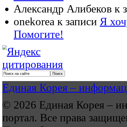
Александр Алибеков
к 
onekorea
к записи
Я хоч
Помогите!
Единая Корея – информац
© 2026 Единая Корея – и
портал. Все права защище