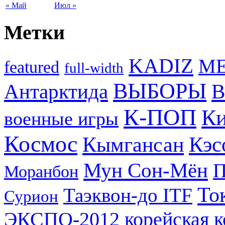
« Май
Июл »
Метки
KADIZ
M
featured
full-width
ВЫБОРЫ
Антарктида
В
К-ПОП
Ки
военные игры
Космос
Кэс
Кымгансан
Мун Сон-Мён
Моранбон
То
Таэквон-до ITF
Сурион
ЭКСПО-2012
корейская 