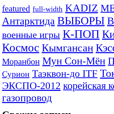
KADIZ
M
featured
full-width
ВЫБОРЫ
Антарктида
В
К-ПОП
Ки
военные игры
Космос
Кэс
Кымгансан
Мун Сон-Мён
Моранбон
То
Таэквон-до ITF
Сурион
ЭКСПО-2012
корейская 
газопровод