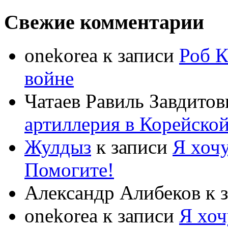
Свежие комментарии
onekorea
к записи
Роб К
войне
Чатаев Равиль Завдитов
артиллерия в Корейско
Жулдыз
к записи
Я хочу
Помогите!
Александр Алибеков
к 
onekorea
к записи
Я хоч