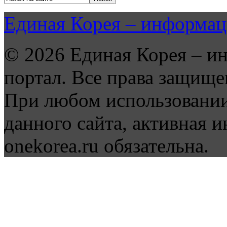
Единая Корея – информац
© 2026 Единая Корея – и
портал. Все права защище
При любом использовании
данного сайта, активная и
onekorea.ru обязательна.