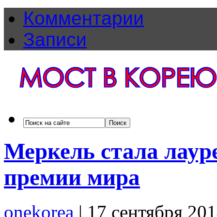
Комментарии
Записи
Меркель стала лаур
премии мира
onekorea
|
17 сентября 20