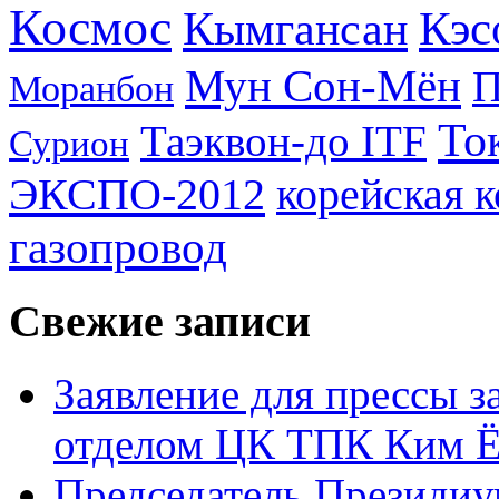
Космос
Кэс
Кымгансан
Мун Сон-Мён
Моранбон
То
Таэквон-до ITF
Сурион
ЭКСПО-2012
корейская 
газопровод
Свежие записи
Заявление для прессы 
отделом ЦК ТПК Ким Ё
Председатель Президиу