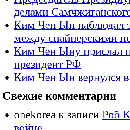
делами Самчжиганского
Ким Чен Ын наблюдал з
между снайперскими п
Ким Чен Ыну прислал 
президент РФ
Ким Чен Ын вернулся в
Свежие комментарии
onekorea
к записи
Роб К
войне