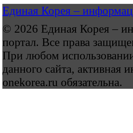
Единая Корея – информац
© 2026 Единая Корея – и
портал. Все права защище
При любом использовании
данного сайта, активная и
onekorea.ru обязательна.