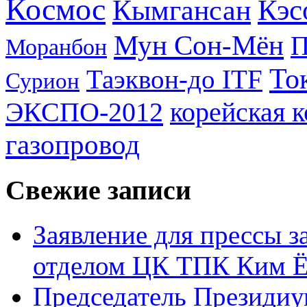
Космос
Кэс
Кымгансан
Мун Сон-Мён
Моранбон
То
Таэквон-до ITF
Сурион
ЭКСПО-2012
корейская 
газопровод
Свежие записи
Заявление для прессы 
отделом ЦК ТПК Ким Ё
Председатель Президиу