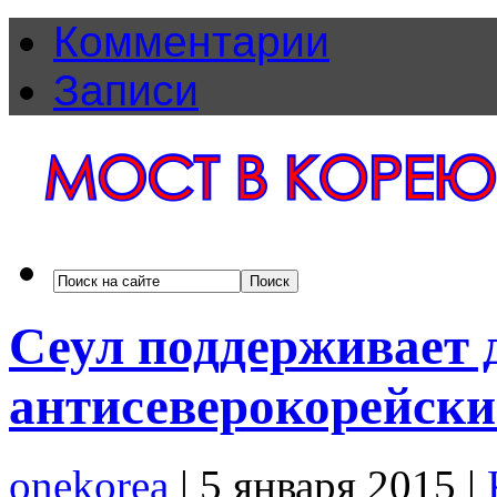
Комментарии
Записи
Сеул поддерживает
антисеверокорейск
onekorea
|
5 января 2015
|