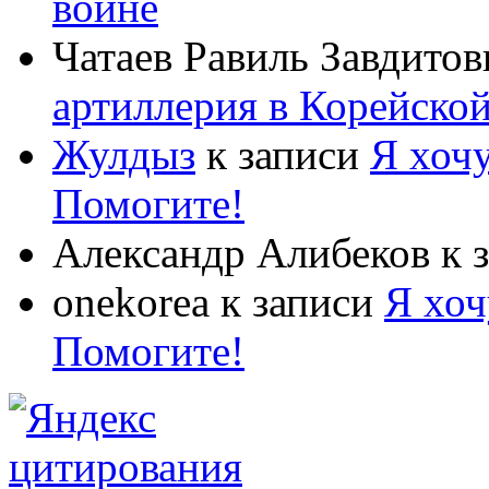
войне
Чатаев Равиль Завдитов
артиллерия в Корейско
Жулдыз
к записи
Я хочу
Помогите!
Александр Алибеков
к 
onekorea
к записи
Я хоч
Помогите!