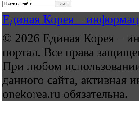
Единая Корея – информац
© 2026 Единая Корея – и
портал. Все права защище
При любом использовании
данного сайта, активная и
onekorea.ru обязательна.