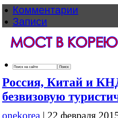
Комментарии
Записи
Россия, Китай и КН
безвизовую туристи
onekorea
|
22 февраля 201