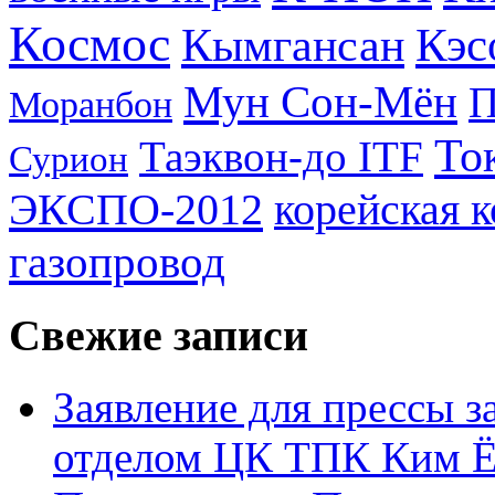
Космос
Кэс
Кымгансан
Мун Сон-Мён
Моранбон
То
Таэквон-до ITF
Сурион
ЭКСПО-2012
корейская 
газопровод
Свежие записи
Заявление для прессы 
отделом ЦК ТПК Ким Ё