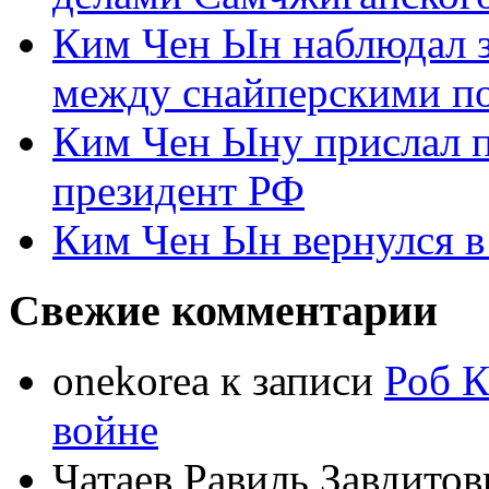
Ким Чен Ын наблюдал з
между снайперскими п
Ким Чен Ыну прислал 
президент РФ
Ким Чен Ын вернулся в
Свежие комментарии
onekorea
к записи
Роб К
войне
Чатаев Равиль Завдитов