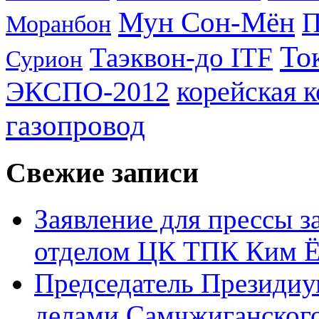
Мун Сон-Мён
Моранбон
То
Таэквон-до ITF
Сурион
ЭКСПО-2012
корейская 
газопровод
Свежие записи
Заявление для прессы 
отделом ЦК ТПК Ким Ё
Председатель Президиу
делами Самчжиганского