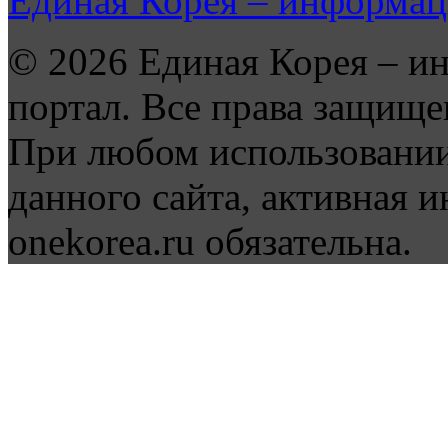
Единая Корея – информац
© 2026 Единая Корея – и
портал. Все права защище
При любом использовании
данного сайта, активная и
onekorea.ru обязательна.