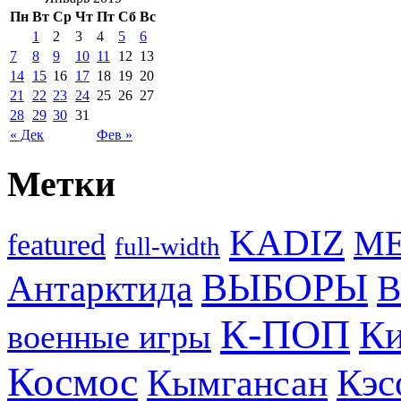
Пн
Вт
Ср
Чт
Пт
Сб
Вс
1
2
3
4
5
6
7
8
9
10
11
12
13
14
15
16
17
18
19
20
21
22
23
24
25
26
27
28
29
30
31
« Дек
Фев »
Метки
KADIZ
M
featured
full-width
ВЫБОРЫ
Антарктида
В
К-ПОП
Ки
военные игры
Космос
Кэс
Кымгансан