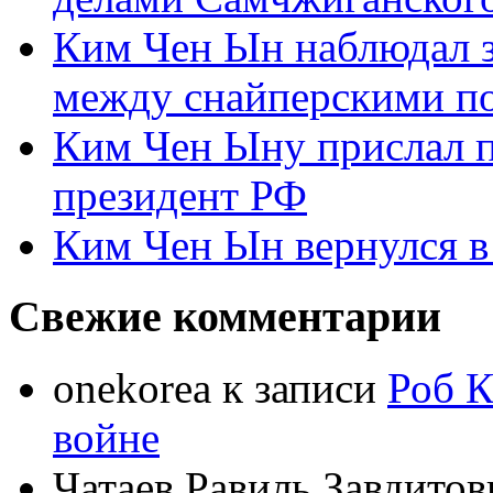
Ким Чен Ын наблюдал з
между снайперскими п
Ким Чен Ыну прислал 
президент РФ
Ким Чен Ын вернулся в
Свежие комментарии
onekorea
к записи
Роб К
войне
Чатаев Равиль Завдитов