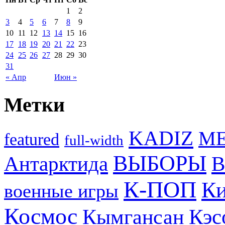
1
2
3
4
5
6
7
8
9
10
11
12
13
14
15
16
17
18
19
20
21
22
23
24
25
26
27
28
29
30
31
« Апр
Июн »
Метки
KADIZ
M
featured
full-width
ВЫБОРЫ
Антарктида
В
К-ПОП
Ки
военные игры
Космос
Кэс
Кымгансан