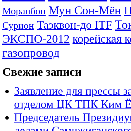
Мун Сон-Мён
Моранбон
То
Таэквон-до ITF
Сурион
ЭКСПО-2012
корейская 
газопровод
Свежие записи
Заявление для прессы 
отделом ЦК ТПК Ким Ё
Председатель Президиу
делами Самчжиганского