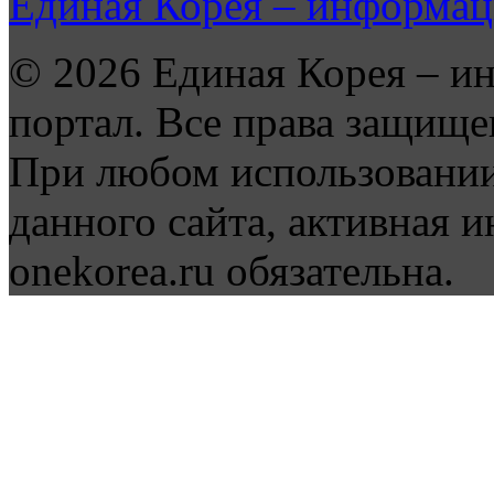
Единая Корея – информац
© 2026 Единая Корея – и
портал. Все права защище
При любом использовании
данного сайта, активная и
onekorea.ru обязательна.