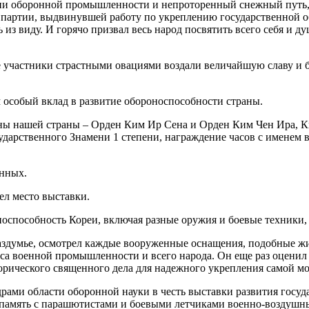
ии оборонной промышленности и непроторенный снежный путь, 
ей партии, выдвинувшей работу по укреплению государственно
 из виду. И горячо призвал весь народ посвятить всего себя и д
е участники страстными овациями воздали величайшую славу и 
 особый вклад в развитие обороноспособности страны.
ны нашей страны – Орден Ким Ир Сена и Орден Ким Чен Ира, 
дарственного Знамени 1 степени, награждение часов с именем 
нных.
л место выставки.
оспособность Кореи, включая разные оружия и боевые техники, 
здумье, осмотрел каждые вооруженные оснащения, подобные живо
асса военной промышленности и всего народа. Он еще раз оцен
рического священного дела для надежного укрепления самой м
ами области оборонной науки в честь выставки развития госуда
а память с парашютистами и боевыми летчиками военно-воздуш