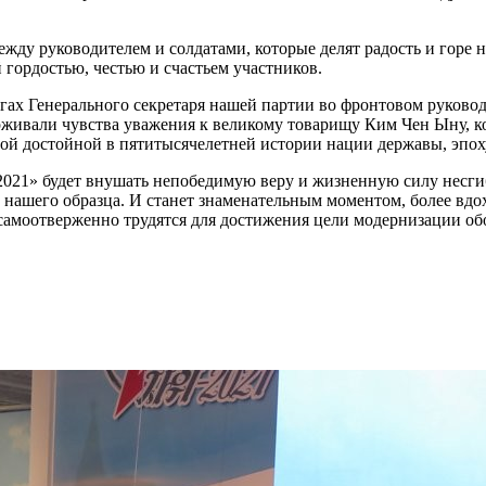
ду руководителем и солдатами, которые делят радость и горе 
гордостью, честью и счастьем участников.
угах Генерального секретаря нашей партии во фронтовом руково
рживали чувства уважения к великому товарищу Ким Чен Ыну, 
ой достойной в пятитысячелетней истории нации державы, эпох
 2021» будет внушать непобедимую веру и жизненную силу нес
а нашего образца. И станет знаменательным моментом, более 
 самоотверженно трудятся для достижения цели модернизации о