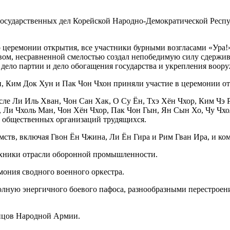
ь государственных дел Корейской Народно-Демократической Ре
 церемонии открытия, все участники бурными возгласами «Ура!
вом, несравненной смелостью создал непобедимую силу сдержи
ое дело партии и дело обогащения государства и укрепления воо
 Ким Док Хун и Пак Чон Чхон приняли участие в церемонии от
исле Ли Иль Хван, Чон Сан Хак, О Су Ён, Тхэ Хён Чхор, Ким Чэ
 Ли Чхоль Ман, Чон Хён Чхор, Пак Чон Гын, Ян Сын Хо, Чу Чхо
 общественных организаций трудящихся.
мств, включая Гвон Ён Чжина, Ли Ён Гира и Рим Гван Ира, и к
ехники отрасли оборонной промышленности.
ония сводного военного оркестра.
лную энергичного боевого пафоса, разнообразными перестроени
йцов Народной Армии.