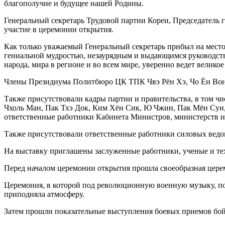
благополучие и будущее нашей Родины.
Генеральный секретарь Трудовой партии Кореи, Председател
участие в церемонии открытия.
Как только уважаемый Генеральный секретарь прибыл на место
гениальной мудростью, незаурядным и выдающимся руководст
народа, мира в регионе и во всем мире, уверенно ведет велик
Члены Президиума Политбюро ЦК ТПК Чвэ Рён Хэ, Чо Ён Вон,
Также присутствовали кадры партии и правительства, в том ч
Чхоль Ман, Пак Тхэ Док, Ким Хён Сик, Ю Чжин, Пак Мён Сун,
ответственные работники Кабинета Министров, министерств и
Также присутствовали ответственные работники силовых ведо
На выставку приглашены заслуженные работники, ученые и т
Перед началом церемонии открытия прошла своеобразная церем
Церемония, в которой под революционную военную музыку, по
приподняла атмосферу.
Затем прошли показательные выступления боевых приемов бо