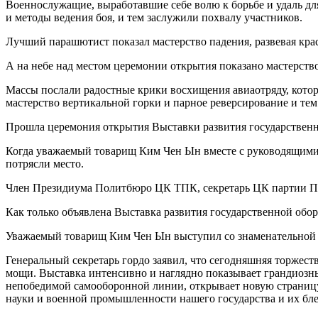
Военнослужащие, выработавшие себе волю к борьбе и удаль дл
и методы ведения боя, и тем заслужили похвалу участников.
Лучший парашютист показал мастерство падения, развевая кра
А на небе над местом церемонии открытия показано мастерство
Массы послали радостные крики восхищения авиаотряду, кото
мастерство вертикальной горки и парное реверсирование и те
Прошла церемония открытия Выставки развития государствен
Когда уважаемый товарищ Ким Чен Ын вместе с руководящими 
потрясли место.
Член Президиума Политбюро ЦК ТПК, секретарь ЦК партии Па
Как только объявлена Выставка развития государственной об
Уважаемый товарищ Ким Чен Ын выступил со знаменательной 
Генеральный секретарь гордо заявил, что сегодняшняя торжес
мощи. Выставка интенсивно и наглядно показывает грандиозн
непобедимой самооборонной линии, открывает новую страницу
науки и военной промышленности нашего государства и их бле