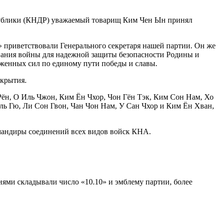
спублики (КНДР) уважаемый товарищ Ким Чен Ын принял
» приветствовали Генерального секретаря нашей партии. Он же
вания войны для надежной защиты безопасности Родины и
руженных сил по единому пути победы и славы.
крытия.
 Рён, О Иль Чжон, Ким Ён Чхор, Чон Гён Тэк, Ким Сон Нам, Хо
ль Гю, Ли Сон Гвон, Чан Чон Нам, У Сан Чхор и Ким Ён Хван,
омандиры соединений всех видов войск КНА.
ями складывали число «10.10» и эмблему партии, более