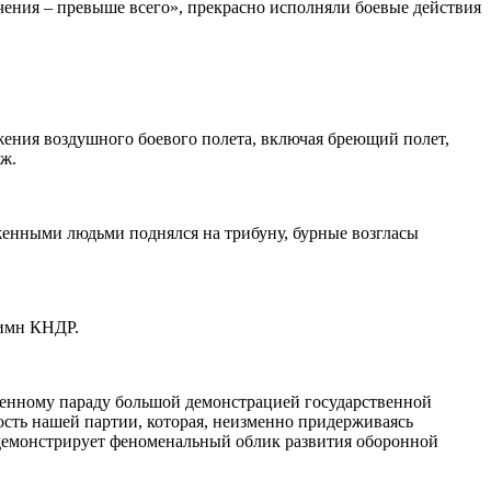
чения – превыше всего», прекрасно исполняли боевые действия
ения воздушного боевого полета, включая бреющий полет,
аж.
енными людьми поднялся на трибуну, бурные возгласы
гимн КНДР.
оенному параду большой демонстрацией государственной
сть нашей партии, которая, неизменно придерживаясь
демонстрирует феноменальный облик развития оборонной