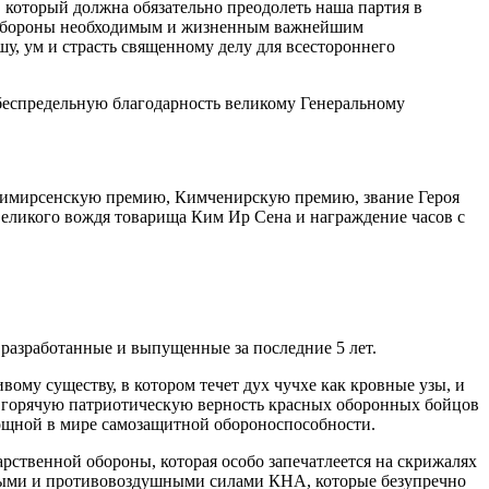
который должна обязательно преодолеть наша партия в
й обороны необходимым и жизненным важнейшим
ушу, ум и страсть священному делу для всестороннего
беспредельную благодарность великому Генеральному
Кимирсенскую премию, Кимченирскую премию, звание Героя
великого вождя товарища Ким Ир Сена и награждение часов с
разработанные и выпущенные за последние 5 лет.
му существу, в котором течет дух чучхе как кровные узы, и
ил горячую патриотическую верность красных оборонных бойцов
ощной в мире самозащитной обороноспособности.
рственной обороны, которая особо запечатлеется на скрижалях
ными и противовоздушными силами КНА, которые безупречно