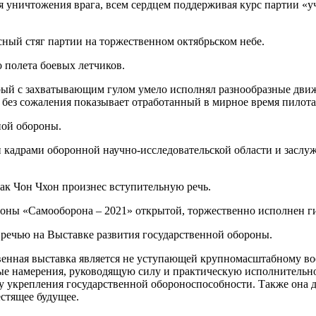
я уничтожения врага, всем сердцем поддерживая курс партии «у
сный стяг партии на торжественном октябрьском небе.
 полета боевых летчиков.
рый с захватывающим гулом умело исполнял разнообразные движ
м без сожаления показывает отработанный в мирное время пилот
ной обороны.
кадрами оборонной научно-исследовательской области и заслуж
к Чон Чхон произнес вступительную речь.
ороны «Самооборона – 2021» открытой, торжественно исполнен 
речью на Выставке развития государственной обороны.
твенная выставка является не уступающей крупномасштабному в
ые намерения, руководящую силу и практическую исполнительно
 укрепления государственной обороноспособности. Также она 
стящее будущее.