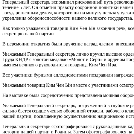
Генеральный секретарь вспоминал рискованный путь революц
течение 5 лет. Он отметил правоту оборонной политики наш
государственным делом, которого ни на минуту нельзя упускать
укрепления обороноспособности нашего великого государства.
Как только уважаемый товарищ Ким Чен Ын закончил речь, вс
секретарю нашей партии.
В церемонии открытия были вручение наград членам, внесшим
Уважаемый Генеральный секретарь лично вручил высшие орде
Труда КНДР с золотой медалью «Молот и Серп» и орденом Госу
именем великого руководителя товарища Ким Чен Ира.
Все участники бурными аплодисментами поздравили награжде
Уважаемый товарищ Ким Чен Ын вместе с участниками осмотре
На выставке была сосредоточенно представлена мощная оборон
Уважаемый Генеральный секретарь, погруженный в глубокое ра
сильно бьется сердце ученых оборонной отрасли, рабочего кл
нашей партии, посвященную осуществлению национально-исто
Генеральный секретарь сфотографировался с руководящими кадр
истории нашей партии и Родины. Затем сфотографировался н