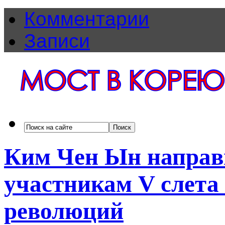
Комментарии
Записи
Ким Чен Ын направ
участникам V слета
революций