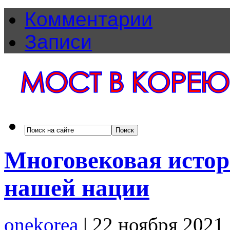
Комментарии
Записи
Многовековая истор
нашей нации
onekorea
|
22 ноября 2021