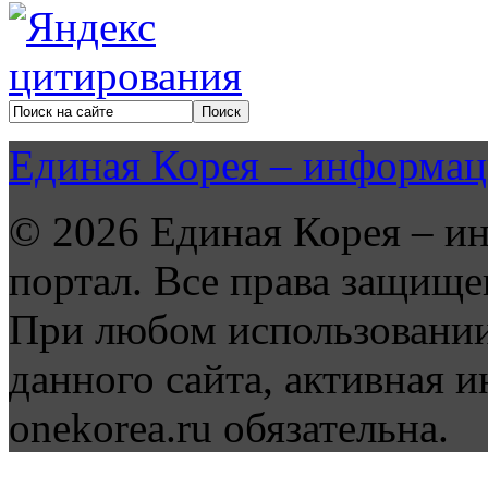
Единая Корея – информац
© 2026 Единая Корея – и
портал. Все права защище
При любом использовании
данного сайта, активная и
onekorea.ru обязательна.