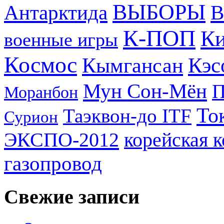
ВЫБОРЫ
Антарктида
В
К-ПОП
Ки
военные игры
Космос
Кэс
Кымгансан
Мун Сон-Мён
Моранбон
То
Таэквон-до ITF
Сурион
ЭКСПО-2012
корейская 
газопровод
Свежие записи