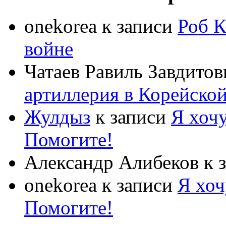
onekorea
к записи
Роб К
войне
Чатаев Равиль Завдитов
артиллерия в Корейско
Жулдыз
к записи
Я хочу
Помогите!
Александр Алибеков
к 
onekorea
к записи
Я хоч
Помогите!